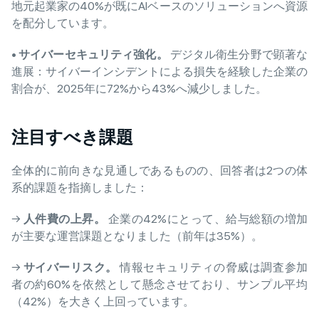
地元起業家の40%が既にAIベースのソリューションへ資源
を配分しています。
•
サイバーセキュリティ強化。
デジタル衛生分野で顕著な
進展：サイバーインシデントによる損失を経験した企業の
割合が、2025年に72%から43%へ減少しました。
注目すべき課題
全体的に前向きな見通しであるものの、回答者は2つの体
系的課題を指摘しました：
→
人件費の上昇。
企業の42%にとって、給与総額の増加
が主要な運営課題となりました（前年は35%）。
→
サイバーリスク。
情報セキュリティの脅威は調査参加
者の約60%を依然として懸念させており、サンプル平均
（42%）を大きく上回っています。