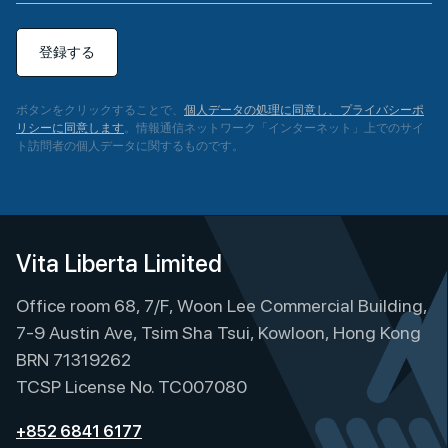
登録する
ボタンをクリックすることで、
個人データの処理に同意し、プライバシーポ
リシーに同意します
。情報通信ネットワーク「インターネット」上でのサイ
ト訪問者の個人データに関するものです。
A
l
t
e
Vita Liberta Limited
r
Office room 68, 7/F, Woon Lee Commercial Building,
n
a
7-9 Austin Ave, Tsim Sha Tsui, Kowloon, Hong Kong
t
BRN 71319262
i
TCSP License No. TC007080
v
e
+852 6841 6177