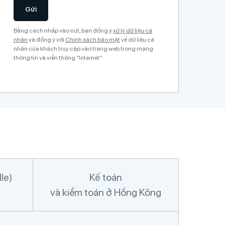
Gửi
Bằng cách nhấp vào nút, bạn đồng ý
xử lý dữ liệu cá
nhân
và đồng ý với
Chính sách bảo mật
về dữ liệu cá
nhân của khách truy cập vào trang web trong mạng
thông tin và viễn thông “Internet”
A
l
t
e
r
n
a
le)
Kế toán
t
và kiểm toán ở Hồng Kông
i
v