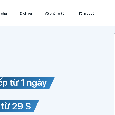
 chủ
Dịch vụ
Về chúng tôi
Tài nguyên
iếp từ 1 ngày
 từ 29 $