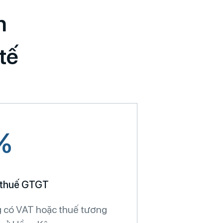
n
tế
%
 thuế GTGT
 có VAT hoặc thuế tương