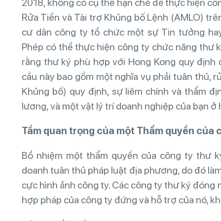
2018, không có cụ thể hạn chế để thực hiện côn
Rửa Tiền và Tài trợ Khủng bố Lệnh (AMLO) trên
cư dân công ty tổ chức một sự Tin tưởng ha
Phép có thể thực hiện công ty chức năng thư 
rằng thư ký phù hợp với Hong Kong quy định 
cầu này bao gồm một nghĩa vụ phải tuân thủ, r
Khủng bố) quy định, sự liêm chính và thẩm địn
lương, và một vật lý trí doanh nghiệp của bạn 
Tầm
quan
trọng
của
một
Thẩm
quyền
của
Bổ nhiệm một thẩm quyền của công ty thư ký 
doanh tuân thủ pháp luật địa phương, do đó làm
cực hình ảnh công ty. Các công ty thư ký đóng m
hợp pháp của công ty đứng và hỗ trợ của nó, k