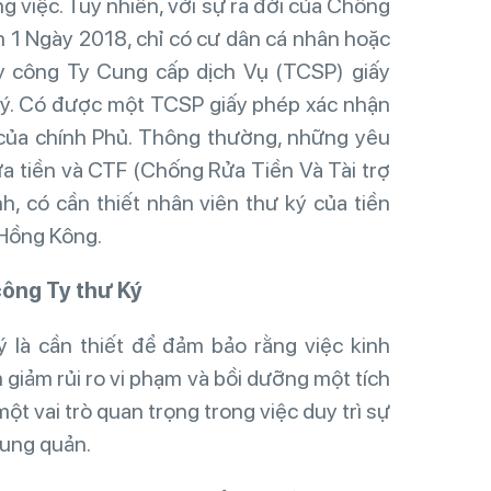
g việc. Tuy nhiên, với sự ra đời của Chống
 1 Ngày 2018, chỉ có cư dân cá nhân hoặc
y công Ty Cung cấp dịch Vụ (TCSP) giấy
ký. Có được một TCSP giấy phép xác nhận
của chính Phủ. Thông thường, những yêu
ửa tiền và CTF (Chống Rửa Tiền Và Tài trợ
h, có cần thiết nhân viên thư ký của tiền
ở Hồng Kông.
c
ô
ng
Ty
th
ư
K
ý
là cần thiết để đảm bảo rằng việc kinh
 giảm rủi ro vi phạm và bồi dưỡng một tích
ột vai trò quan trọng trong việc duy trì sự
hung quản.