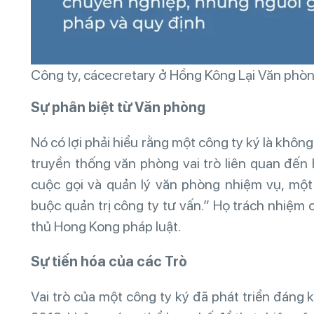
Công ty, cácecretary ở Hồng Kông Lại Văn phò
Sự
ph
â
n
biệt
từ
V
ă
n
ph
ò
ng
Nó có lợi phải hiểu rằng một công ty ký là khôn
truyền thống văn phòng vai trò liên quan đến 
cuộc gọi và quản lý văn phòng nhiệm vụ, một
buộc quản trị công ty tư vấn.” Họ trách nhiệm 
thủ Hong Kong pháp luật.
Sự
tiến
h
ó
a
của
c
á
c
Tr
ò
Vai trò của một công ty ký đã phát triển đáng 