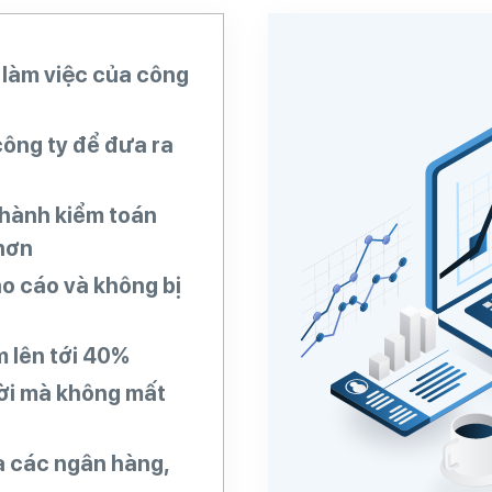
h làm việc của công
 công ty để đưa ra
n hành kiểm toán
hơn
o cáo và không bị
m lên tới 40%
hời mà không mất
ủa các ngân hàng,