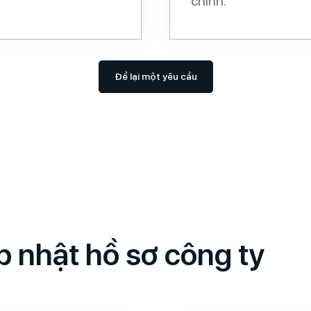
chính.
Để lại một yêu cầu
ập nhật hồ sơ công ty