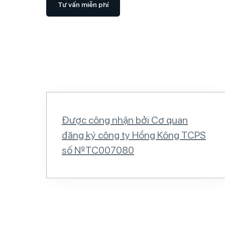
Tư vấn miễn phí
Được công nhận bởi Cơ quan
đăng ký công ty Hồng Kông TCPS
số №TC007080