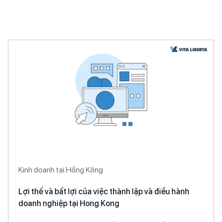
A
l
t
e
r
n
a
t
i
v
e
:
Kinh doanh tại Hồng Kông
Lợi thế và bất lợi của việc thành lập và điều hành
doanh nghiệp tại Hong Kong