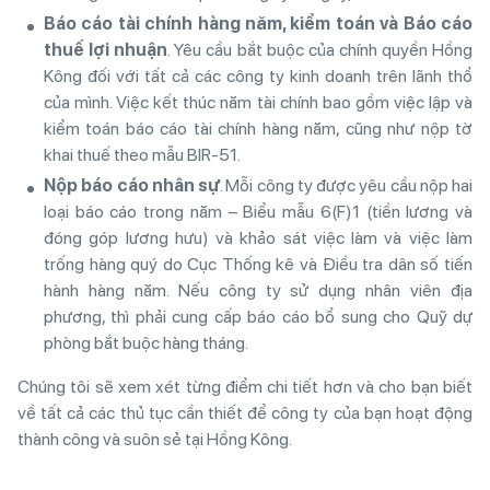
B
á
o
c
á
o
t
à
i
ch
í
nh
h
à
ng
n
ă
m
,
kiểm
to
á
n
v
à
B
á
o
c
á
o
thuế
lợi
nhuận
. Yêu cầu bắt buộc của chính quyền Hồng
Kông đối với tất cả các công ty kinh doanh trên lãnh thổ
của mình. Việc kết thúc năm tài chính bao gồm việc lập và
kiểm toán báo cáo tài chính hàng năm, cũng như nộp tờ
khai thuế theo mẫu BIR-51.
Nộp báo cáo nhân sự
. Mỗi công ty được yêu cầu nộp hai
loại báo cáo trong năm – Biểu mẫu 6(F)1 (tiền lương và
đóng góp lương hưu) và khảo sát việc làm và việc làm
trống hàng quý do Cục Thống kê và Điều tra dân số tiến
hành hàng năm. Nếu công ty sử dụng nhân viên địa
phương, thì phải cung cấp báo cáo bổ sung cho Quỹ dự
phòng bắt buộc hàng tháng.
Chúng tôi sẽ xem xét từng điểm chi tiết hơn và cho bạn biết
về tất cả các thủ tục cần thiết để công ty của bạn hoạt động
thành công và suôn sẻ tại Hồng Kông.