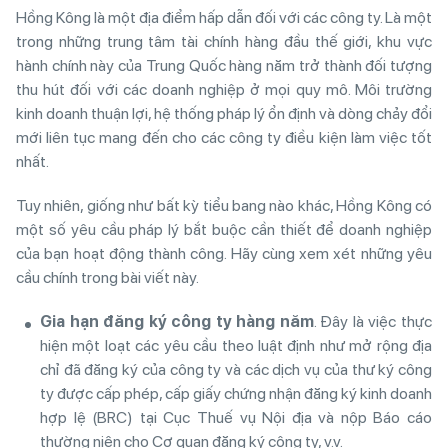
Hồng Kông là một địa điểm hấp dẫn đối với các công ty. Là một
trong những trung tâm tài chính hàng đầu thế giới, khu vực
hành chính này của Trung Quốc hàng năm trở thành đối tượng
thu hút đối với các doanh nghiệp ở mọi quy mô. Môi trường
kinh doanh thuận lợi, hệ thống pháp lý ổn định và dòng chảy đổi
mới liên tục mang đến cho các công ty điều kiện làm việc tốt
nhất.
Tuy nhiên, giống như bất kỳ tiểu bang nào khác, Hồng Kông có
một số yêu cầu pháp lý bắt buộc cần thiết để doanh nghiệp
của bạn hoạt động thành công. Hãy cùng xem xét những yêu
cầu chính trong bài viết này.
Gia
hạn
đă
ng
k
ý
c
ô
ng
ty
h
à
ng
n
ă
m
. Đây là việc thực
hiện một loạt các yêu cầu theo luật định như mở rộng địa
chỉ đã đăng ký của công ty và các dịch vụ của thư ký công
ty được cấp phép, cấp giấy chứng nhận đăng ký kinh doanh
hợp lệ (BRC) tại Cục Thuế vụ Nội địa và nộp Báo cáo
thường niên cho Cơ quan đăng ký công ty, v.v.