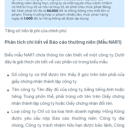
Tăng số tiền lệ phí của chính phủ
Ph
â
n
t
í
ch
chi
tiết
về
B
á
o
c
á
o
th
ư
ờng
ni
ê
n
(
Mẫu
NAR
1)
Biểu mẫu NAR1 chứa thông tin cần thiết về một công ty. Dưới
đây là giải thích chi tiết về các phần có trong biểu mẫu:
Số công ty có thể được tìm thấy ở góc trên bên phải của
giấy chứng nhận thành lập công ty.
Tên công ty. Tên đầy đủ của công ty, bằng tiếng Anh hoặc
tiếng Trung phồn thể, phải trùng với tên trên Giấy chứng
nhận thành lập công ty hoặc Giấy chứng nhận đổi tên.
Loại công ty. Chỉ có ba loại hình doanh nghiệp Hồng Kông
được yêu cầu nộp Báo cáo thường niên: Công ty đại
chúng, Công ty trách nhiệm hữu hạn được bảo lãnh, Công