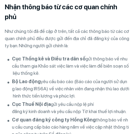
Nhận thông báo từ các cơ quan chính
phủ
Như chúng tôi đã đề cập ở trên, tất cả các thông báo từ các cơ
quan chính phủ đều được gửi đến địa chỉ đã đăng ký của công
ty bạn. Những người gửi chính là:
Cục Thống k
ê
v
à Đ
iều tra d
â
n số
gửi thông báo về nhu
cầu tham gia Khảo sát việc làm và việc làm để biên soạn số
liệu thống kê.
Bộ Lao
đ
ộng
yêu cầu báo cáo (Báo cáo của người sử dụn
g lao động IR56A) về việc nhân viên đang nhận thù lao dưới
hình thức tiền lương và phúc lợi.
Cục Thuế Nội
đ
ịa
gửi yêu cầu nộp lệ phí
đăng ký kinh doanh và yêu cầu nộp Tờ khai thuế lợi nhuận.
C
ơ
quan
đă
ng k
ý
c
ô
ng ty Hồng K
ô
ng
thông báo về nh
u cầu cung cấp báo cáo hàng năm về việc cập nhật thông ti