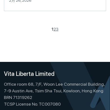
2月 26, 2026
1
2
3
Vita Liberta Limited
Office room 68, 7/F, Woon Lee Commercial Building,
7-9 Austin Ave, Tsim Sha Tsui, Kowloon, Hong Kong
BRN 71319262
TCSP License No. TC007080