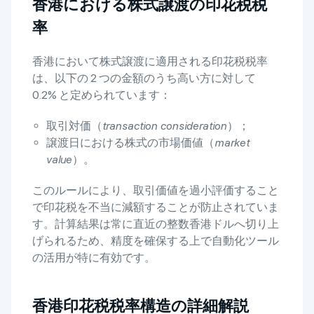
香港における株式譲渡の印花税税
率
香港において株式譲渡に適用される印花税税率
は、以下の 2 つの金額のうち高い方に対して
0.2% と定められています：
取引対価（
transaction consideration
）；
譲渡日における株式の市場価値（
market
value
）。
このルールにより、取引価値を過小評価すること
で印花税を不当に減額することが防止されていま
す。計算結果は常に直近の整数香港ドルへ切り上
げられるため、精度を確保する上で自動化ツール
の活用が特に有効です。
香港印花税税率構造の詳細解説