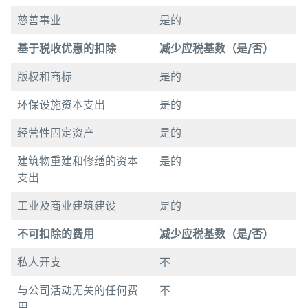
慈善事业
是的
基于税收
优惠的扣除
减少
应税基数
（
是
/
否
）
版权和商标
是的
环保设施资本支出
是的
经营性固定资产
是的
建筑物重建和修缮的资本
是的
支出
工业及商业建筑建设
是的
不可扣除的
费用
减少
应税基数
（
是
/
否
）
私人开支
不
与公司活动无关的任何费
不
用