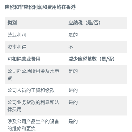
应税和非应税利润和费用均在香港
类别
应纳税
（
是
/
否
）
营业利润
是的
资本利得
不
可扣除
营业费用
减少
应税基数
（
是
/
否
）
公司办公场所租金及水电
是的
费
公司人员的工资和缴款
是的
公司业务贷款的利息和法
是的
律费用
涉及公司产品生产的设备
是的
的维修和更换