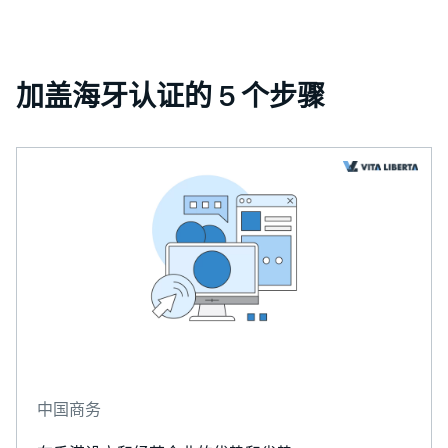
A
l
t
加盖海牙认证的 5 个步骤
e
r
n
a
t
i
v
e
:
中国商务