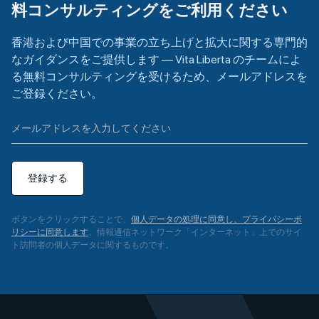
料コンサルティングをご利用ください
香港および中国での事業の立ち上げと拡大に関する専門的
なガイダンスをご提供します — Vita Liberta のチームによ
る無料コンサルティングを受けるため、メールアドレスを
ご登録ください。
登録する
ボタンをクリックすることで、
個人データの処理に同意し、プライバシーポ
リシーに同意します
。情報通信ネットワーク「インターネット」上でのサイ
ト訪問者の個人データに関するものです。
A
l
t