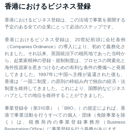
香港におけるビジネス登録
香港におけるビジネス登録は、この法域で事業を展開する
予定のある全ての企業にとって必須のステップです。
香港におけるビジネス登録は、20世紀初頭に会社条例
（Companies Ordinance）の導入により、初めて義務化さ
れました。それ以来、英国統治下の植民地であった当時か
ら、起業家精神の登録・規制制度は、プロセスの簡素化と
海外投資家を惹きつけるための有利な条件の整備へと発展
してきました。1997年に中国へ主権が返還された後も、
香港は「一国二制度」の原則の枠組み内で独自の経済・法
制度を維持してきました。これにより、国際的なビジネス
ハブとしての地位を維持することができました。
事業登録令（第310章）（「BRO」）の規定によれば、香
港で事業活動を行うすべての個人・団体（免除事業を除
く）は、税務局内の事業登録事務所（Business
Registration Office）に事業登録を行う義務があります。