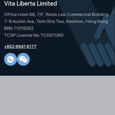
e
Vita Liberta Limited
r
Office room 68, 7/F, Woon Lee Commercial Building,
n
a
7-9 Austin Ave, Tsim Sha Tsui, Kowloon, Hong Kong
t
BRN 71319262
i
TCSP License No. TC007080
v
e
+852 6841 6177
: