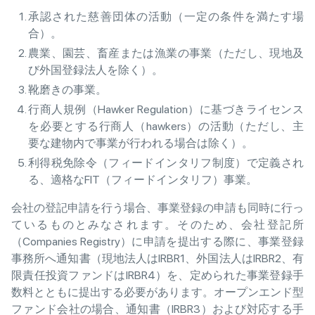
承認された慈善団体の活動（一定の条件を満たす場
合）。
農業、園芸、畜産または漁業の事業（ただし、現地及
び外国登録法人を除く）。
靴磨きの事業。
行商人規例（Hawker Regulation）に基づきライセンス
を必要とする行商人（hawkers）の活動（ただし、主
要な建物内で事業が行われる場合は除く）。
利得税免除令（フィードインタリフ制度）で定義され
る、適格なFIT（フィードインタリフ）事業。
会社の登記申請を行う場合、事業登録の申請も同時に行っ
ているものとみなされます。そのため、会社登記所
（Companies Registry）に申請を提出する際に、事業登録
事務所へ通知書（現地法人はIRBR1、外国法人はIRBR2、有
限責任投資ファンドはIRBR4）を、定められた事業登録手
数料とともに提出する必要があります。オープンエンド型
ファンド会社の場合、通知書（IRBR3）および対応する手