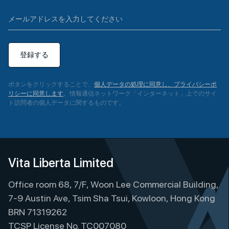
登録する
ボタンをクリックすることで、
個人データの処理に同意し、プライバシーポ
リシーに同意します
。情報通信ネットワーク「インターネット」上でのサイ
ト訪問者の個人データに関するものです。
A
l
t
e
Vita Liberta Limited
r
Office room 68, 7/F, Woon Lee Commercial Building,
n
a
7-9 Austin Ave, Tsim Sha Tsui, Kowloon, Hong Kong
t
BRN 71319262
i
TCSP License No. TC007080