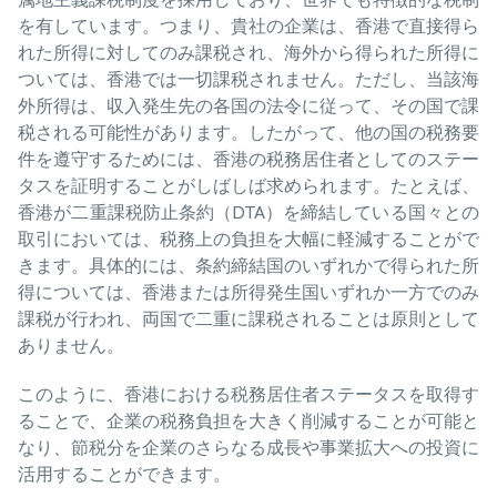
を有しています。つまり、貴社の企業は、香港で直接得ら
れた所得に対してのみ課税され、海外から得られた所得に
ついては、香港では一切課税されません。ただし、当該海
外所得は、収入発生先の各国の法令に従って、その国で課
税される可能性があります。したがって、他の国の税務要
件を遵守するためには、香港の税務居住者としてのステー
タスを証明することがしばしば求められます。たとえば、
香港が二重課税防止条約（DTA）を締結している国々との
取引においては、税務上の負担を大幅に軽減することがで
きます。具体的には、条約締結国のいずれかで得られた所
得については、香港または所得発生国いずれか一方でのみ
課税が行われ、両国で二重に課税されることは原則として
ありません。
このように、香港における税務居住者ステータスを取得す
ることで、企業の税務負担を大きく削減することが可能と
なり、節税分を企業のさらなる成長や事業拡大への投資に
活用することができます。