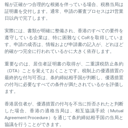
報が正確かつ合理的な根拠を伴っている場合、税務当局は
証明書を交付します。通常、申請の審査プロセスは21営業
日以内で完了します。
実際には、書類が明確に整備され、香港のすべての要件を
遵守している企業は、特に困難なくCoRを取得していま
す。申請の成否は、情報および申請書の記入が、どれほど
的確かつ完全に行われているかに大きく依存します。
重要なのは、居住者証明書の取得が、二重課税防止条約
（DTA）ことを覚えておくことです。税制上の優遇措置の
最終的な付与可否は、条約締結相手国が判断し、優遇措置
の付与に必要なすべての条件が満たされているかを評価し
ます。
香港居住者が、優遇措置の付与を不当に拒否されたと判断
した場合、香港の適格当局は、相互協議手続（Mutual
Agreement Procedure）を通じて条約締結相手国の当局と
協議を行うことができます。