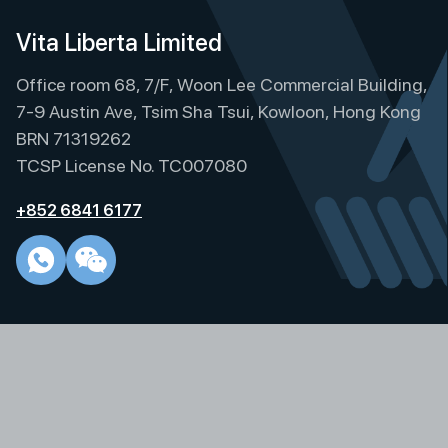
t
e
Vita Liberta Limited
r
Office room 68, 7/F, Woon Lee Commercial Building,
n
a
7-9 Austin Ave, Tsim Sha Tsui, Kowloon, Hong Kong
t
BRN 71319262
i
TCSP License No. TC007080
v
e
+852 6841 6177
: