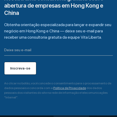
abertura de empresas em Hong Kong e
China
Obtenha orientação especializada para lançar e expandir seu
negócio em Hong Kong e China — deixe seu e-mail para
receber uma consultoria gratuita da equipe Vita Liberta.
Inscreva-se
Ao clicar no botão, você concede o consentimento para o processamento de
dados pessoais e concorda com a
Política de Privacidade
dos dados
pessoais dos visitantes do site na rede de informação e telecomunicações
"Internet".
A
l