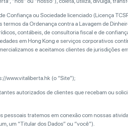
a”, “nós” ou “nosso”), coleta, utiliza, divulga, tran
s de Confiança ou Sociedade licenciado (Licença T
 termos da Ordenança contra a Lavagem de Dinheiro
ídicos, contábeis, de consultoria fiscal e de confian
ciedades em Hong Kong e serviços corporativos cont
mercializamos e aceitamos clientes de jurisdições e
://www.vitaliberta.hk (o “Site”);
sentantes autorizados de clientes que recebam ou sol
ados pessoais tratemos em conexão com nossas ativi
 um, um “Titular dos Dados” ou “você”).