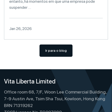
entanto, há momentos em que uma empresa pode
suspender …
Jan 26, 2026
Ir para o blog
Vita Liberta Limited
Office room 68, 7/F, Woon Lee Commercial Building,
7-9 Austin Ave, Tsim Sha Tsui, Kowloon, Hong Kong
BRN 71319262