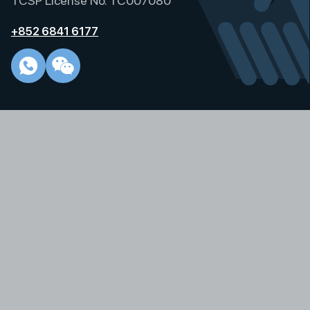
TCSP License No. TC007080
+852 6841 6177