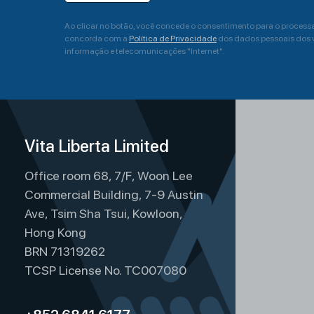
Ao clicar no botão, você concede o consentimento para o proces
concorda com a
Política de Privacidade
dos dados pessoais dos vi
informação e telecomunicações "Internet".
A
l
t
Vita Liberta Limited
e
r
Office room 68, 7/F, Woon Lee
n
Commercial Building, 7-9 Austin
a
Ave, Tsim Sha Tsui, Kowloon,
t
Hong Kong
i
BRN 71319262
TCSP License No. TC007080
v
e
: