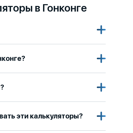
яторы в Гонконге
нконге?
а?
вать эти калькуляторы?