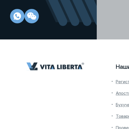
Наши
Регис
Апост
Бухуч
Товар
Прове