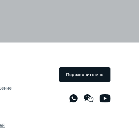
Перезвоните мне
дение
ей