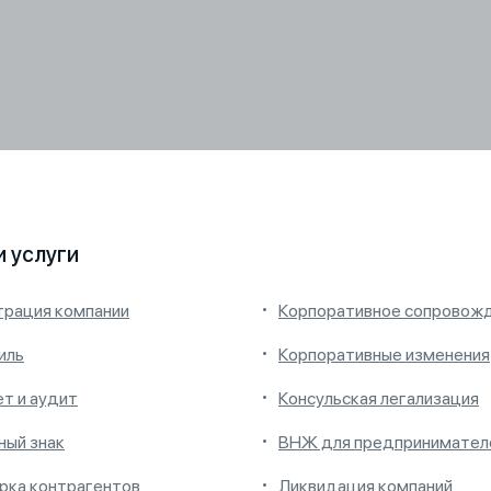
 услуги
трация компании
Корпоративное сопровож
иль
Корпоративные изменения
ет и аудит
Консульская легализация
ный знак
ВНЖ для предпринимател
рка контрагентов
Ликвидация компаний