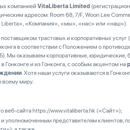
ных компанией
Vita
Liberta
Limited
(регистрацион
ческим адресом: Room 68, 7/F, Woon Lee Commerci
ta Liberta», «Компания», «мы», «нас» или «наш»).
ым поставщиком трастовых и корпоративных услу
конга в соответствии с Положением о противод
). Мы оказываем корпоративные, юридические, б
в Гонконге и из Гонконга, с особым акцентом на
ождении
. Хотя наши услуги оказываются в Гонконг
 всему миру.
веб-сайта https://www.vitaliberta.hk («Сайт»);
 и уполномоченным представителям клиентов, п
ги»); а также