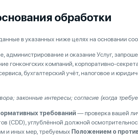
 основания обработки
анные в указанных ниже целях на основании со
, администрирование и оказание Услуг, запрош
ние гонконгских компаний, корпоративно-секрет
ервиса, бухгалтерский учёт, налоговое и юридич
ора; законные интересы; согласие (когда требуе
нормативных требований
— проверка вашей ли
ов (CDD), углублённой должной осмотрительност
ам и иных мер, требуемых
Положением о проти