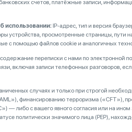
банковских счетов, платёжные записи, информаци
об использовании:
IP-адрес, тип и версия брауз
ы устройства, просмотренные страницы, пути на
е с помощью файлов cookie и аналогичных технол
 содержание переписки с нами по электронной по
зи, включая записи телефонных разговоров, есл
аниченных случаях и только при строгой необхо
AML»), финансированию терроризма («CFT»), пр
C») — либо с вашего явного согласия или на ин
атусе политически значимого лица (PEP), нахожд