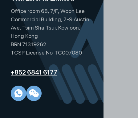
页
Office room 68, 7/F, Woon Lee
Commercial Building, 7-9 Austin
Ave, Tsim Sha Tsui, Kowloon,
Hong Kong
BRN 71319262
TCSP License No. TC007080
+852 6841 6177