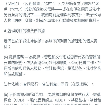
（”AML”）、反恐融資（”CFT”）、制裁篩查或了解您的客
戶（”KYC”）義務所嚴格必需時——或在您明確同意或法律
另行允許的情況下——我們可能處理與刑事定罪、政治公眾
人物（PEP）身份、制裁名單或不利媒體發現相關的資料。
4. 處理的目的和法律依據
我們基於下述法律依據，為以下所列目的處理您的個人資
料：
(a) 提供服務 — 為提供、管理和交付您或您所代表的實體所
要求的服務，包括香港公司註冊和續期、公司秘書工作、註
冊辦事處和代名人服務、會計和簿記、稅務諮詢、法律諮詢
和信託服務。
法律依據： 合同履行；合法利益；同意（在要求時）。
(b) 身份驗證和監管合規 — 為驗證您的身份並進行客戶盡職
調查（CDD）、強化盡職調查（EDD）、持續監控、制裁和