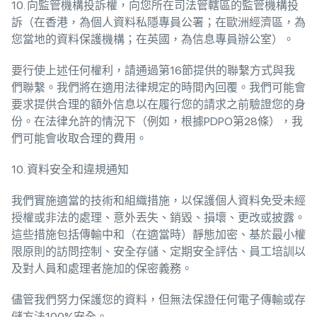
10. 向監管機構投訴權，向您所在司法管轄區的監管機構投
訴（在香港，為個人資料私隱專員公署；在歐洲經濟區，為
您當地的資料保護機構；在英國，為信息專員辦公室）。
要行使上述任何權利，請通過第16節提供的聯繫方式與我
們聯繫。我們將在適用法律規定的時間內回覆。我們可能會
要求提供合理的額外信息以在履行您的請求之前驗證您的身
份。在法律允許的情況下（例如，根據PDPO第28條），我
們可能會收取合理的費用。
10. 資料安全和違規通知
我們實施適當的技術和組織措施，以保護個人資料免受未經
授權或非法的處理、意外丟失、銷毀、損壞、更改或披露。
這些措施包括傳輸中和（在適當時）靜態加密、基於最小權
限原則的訪問控制、安全存儲、定期安全評估、員工培訓以
及對人員和處理者施加的保密義務。
儘管我們努力保護您的資料，但無法保證任何電子傳輸或存
儲方法100%安全。