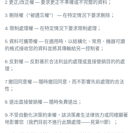
2. 更正/改正權 — 要求更正不準確或不完整的資料；
3. 刪除權（”被遺忘權”） — 在特定情況下要求刪除；
4. 限制處理權 — 在特定情況下要求限制處理；
5. 資料可攜帶權 — 在適用時，以結構化、常用、機器可讀
的格式接收您的資料並將其傳輸給另一控制者；
6. 反對權 — 反對基於合法利益的處理或直接營銷目的的處
理；
7. 撤回同意權 — 隨時撤回同意，而不影響先前處理的合法
性；
8. 退出直接營銷權 — 隨時免費退出；
9. 不受自動化決策約束權，該決策產生法律效力或同樣顯著
地影響您（我們目前不進行此類處理——見第11節）；