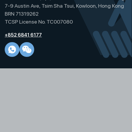
7-9 Austin Ave, Tsim Sha Tsui, Kowloon, Hong Kong
BRN 71319262
TCSP License No. TC007080
+852 6841 6177