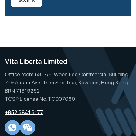
A
l
t
e
r
n
Vita Liberta Limited
a
t
Office room 68, 7/F, Woon Lee Commercial Building,
i
7-9 Austin Ave, Tsim Sha Tsui, Kowloon, Hong Kong
v
BRN 71319262
e
TCSP License No. TC007080
:
+852 6841 6177