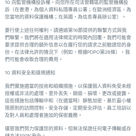
10. 向監管機構投訴權，向您所在司法管轄區的監管機構投
訴（在香港，為個人資料私隱專員公署；在歐洲經濟區，為
您當地的資料保護機構；在英國，為信息專員辦公室）。
要行使上述任何權利，請通過第16節提供的聯繫方式與我
們聯繫。我們將在適用法律規定的時間內回覆。我們可能會
要求提供合理的額外信息以在履行您的請求之前驗證您的身
份。在法律允許的情況下（例如，根據PDPO第28條），我
們可能會收取合理的費用。
10. 資料安全和違規通知
我們實施適當的技術和組織措施，以保護個人資料免受未經
授權或非法的處理、意外丟失、銷毀、損壞、更改或披露。
這些措施包括傳輸中和（在適當時）靜態加密、基於最小權
限原則的訪問控制、安全存儲、定期安全評估、員工培訓以
及對人員和處理者施加的保密義務。
儘管我們努力保護您的資料，但無法保證任何電子傳輸或存
儲方法100%安全。