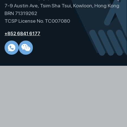
7-9 Austin Ave, Tsim Sha Tsui, Kowloon, Hong Kong
BRN 71319262
TCSP License No. TC007080
+852 6841 6177