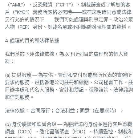
（”AML”）、反恐融資（”CFT”）、制裁篩查或了解您的客
戶（”KYC”）義務所嚴格必需時——或在您明確同意或法律
另行允許的情況下——我們可能處理與刑事定罪、政治公眾
人物（PEP）身份、制裁名單或不利媒體發現相關的資料。
4. 處理的目的和法律依據
我們基於下述法律依據，為以下所列目的處理您的個人資
料：
(a) 提供服務 — 為提供、管理和交付您或您所代表的實體所
要求的服務，包括香港公司註冊和續期、公司秘書工作、註
冊辦事處和代名人服務、會計和簿記、稅務諮詢、法律諮詢
和信託服務。
法律依據： 合同履行；合法利益；同意（在要求時）。
(b) 身份驗證和監管合規 — 為驗證您的身份並進行客戶盡職
調查（CDD）、強化盡職調查（EDD）、持續監控、制裁和