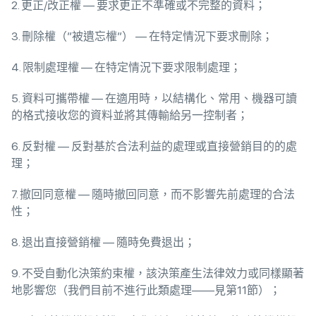
2. 更正/改正權 — 要求更正不準確或不完整的資料；
3. 刪除權（”被遺忘權”） — 在特定情況下要求刪除；
4. 限制處理權 — 在特定情況下要求限制處理；
5. 資料可攜帶權 — 在適用時，以結構化、常用、機器可讀
的格式接收您的資料並將其傳輸給另一控制者；
6. 反對權 — 反對基於合法利益的處理或直接營銷目的的處
理；
7. 撤回同意權 — 隨時撤回同意，而不影響先前處理的合法
性；
8. 退出直接營銷權 — 隨時免費退出；
9. 不受自動化決策約束權，該決策產生法律效力或同樣顯著
地影響您（我們目前不進行此類處理——見第11節）；