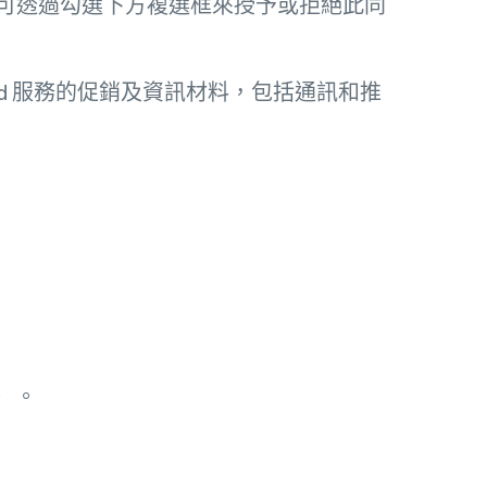
人可透過勾選下方複選框來授予或拒絕此同
ited 服務的促銷及資訊材料，包括通訊和推
）。