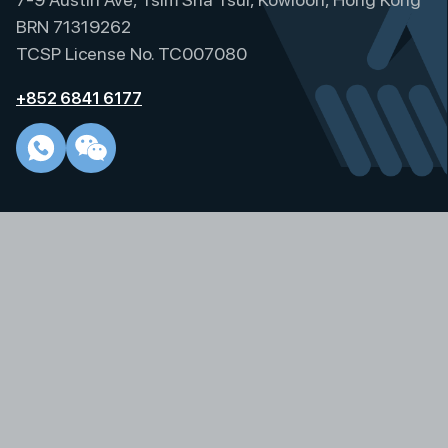
BRN 71319262
TCSP License No. TC007080
+852 6841 6177