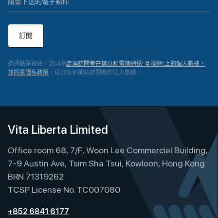
訂閱
透過點擊按鈕，您同意
處理訪問者在信息和電信網絡“互聯網”上的個人數據，
並同意隱私政策
。這涉及到網站訪問者的個人數據。
A
l
t
e
Vita Liberta Limited
r
Office room 68, 7/F, Woon Lee Commercial Building,
n
a
7-9 Austin Ave, Tsim Sha Tsui, Kowloon, Hong Kong
t
BRN 71319262
i
TCSP License No. TC007080
v
e
+852 6841 6177