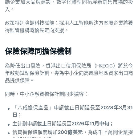
勵企業加大品牌建設、數字化轉型同拓展新銷售市場的投
入。
政策特別強調科技賦能：採用人工智能解決方案嘅企業將獲
得監管機構嘅優先定向支援。
保險保障同擔保機制
為降低出口風險，香港出口信用保險局（HKECIC）將於今
年啟動試點保險計劃，專為中小企向高風險地區買家出口商
品提供保障。
同時，中小企融資擔保計劃同步擴容：
「八成擔保產品」申請截止日期延長至
2028
年3
月31
日
；
主計劃申請截止日期延長至
2026年11月中旬
；
信貸擔保總額度增加
200
億美元
，為成千上萬間企業提