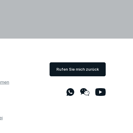
Rufen Sie mich zurück
hmen
ei