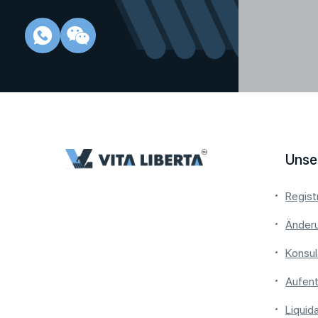
Unse
Regist
Änder
Konsul
Aufent
Liquid