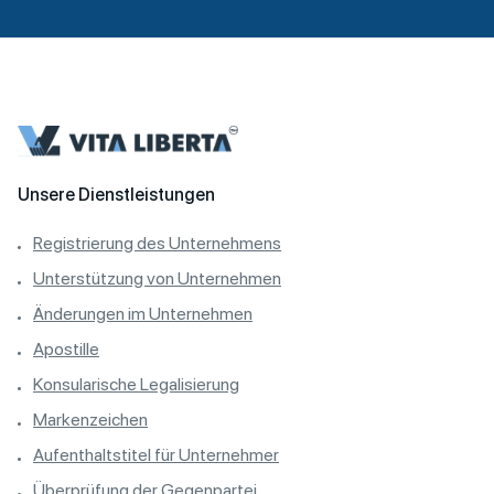
A
l
t
e
r
n
a
t
Unsere Dienstleistungen
i
Registrierung des Unternehmens
v
e
Unterstützung von Unternehmen
:
Änderungen im Unternehmen
Apostille
Konsularische Legalisierung
Markenzeichen
Aufenthaltstitel für Unternehmer
Überprüfung der Gegenpartei