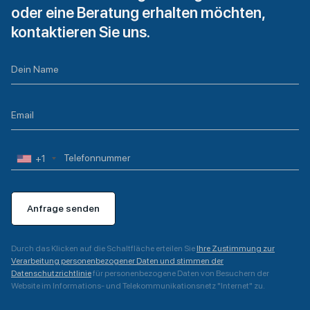
oder eine Beratung erhalten möchten,
kontaktieren Sie uns.
+1
Anfrage senden
Durch das Klicken auf die Schaltfläche erteilen Sie
Ihre Zustimmung zur
Verarbeitung personenbezogener Daten und stimmen der
Datenschutzrichtlinie
für personenbezogene Daten von Besuchern der
Website im Informations- und Telekommunikationsnetz "Internet" zu.