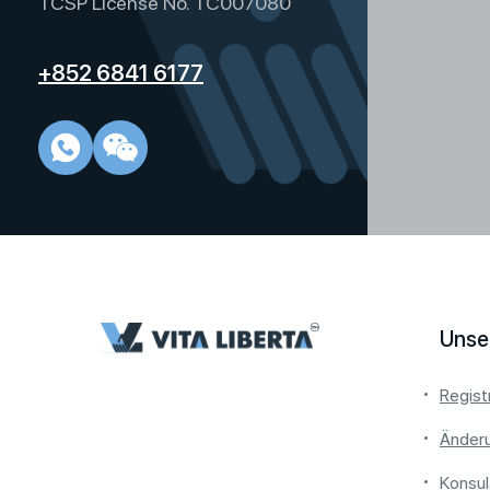
TCSP License No. TC007080
+852 6841 6177
Unse
Regist
Änder
Konsul