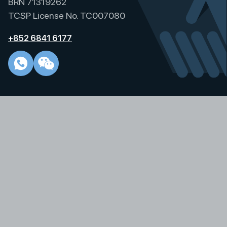
BRN 71319262
a
TCSP License No. TC007080
t
i
+852 6841 6177
v
e
: