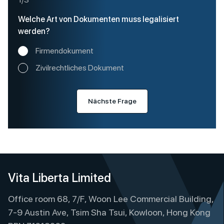
Welche Art von Dokumenten muss legalisiert
werden?
Firmendokument
Zivilrechtliches Dokument
Nächste Frage
A
l
Vita Liberta Limited
t
e
Office room 68, 7/F, Woon Lee Commercial Building,
r
7-9 Austin Ave, Tsim Sha Tsui, Kowloon, Hong Kong
n