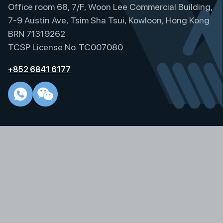
Office room 68, 7/F, Woon Lee Commercial Building,
n
a
7-9 Austin Ave, Tsim Sha Tsui, Kowloon, Hong Kong
t
BRN 71319262
i
TCSP License No. TC007080
v
e
+852 6841 6177
: