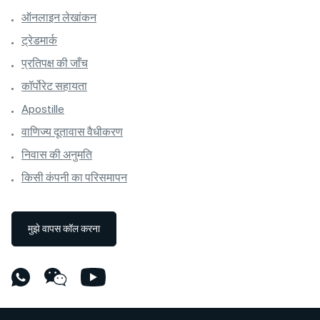
ऑनलाइन लेखांकन
ट्रेडमार्क
प्रतिपक्ष की जाँच
कॉर्पोरेट सहायता
Apostille
वाणिज्य दूतावास वैधीकरण
निवास की अनुमति
किसी कंपनी का परिसमापन
मुझे वापस कॉल करना