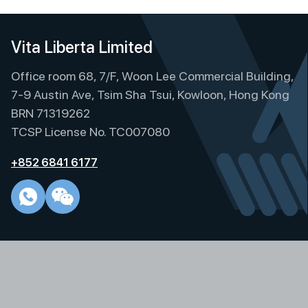
e
r
n
Vita Liberta Limited
a
t
Office room 68, 7/F, Woon Lee Commercial Building,
i
7-9 Austin Ave, Tsim Sha Tsui, Kowloon, Hong Kong
v
BRN 71319262
e
TCSP License No. TC007080
:
+852 6841 6177