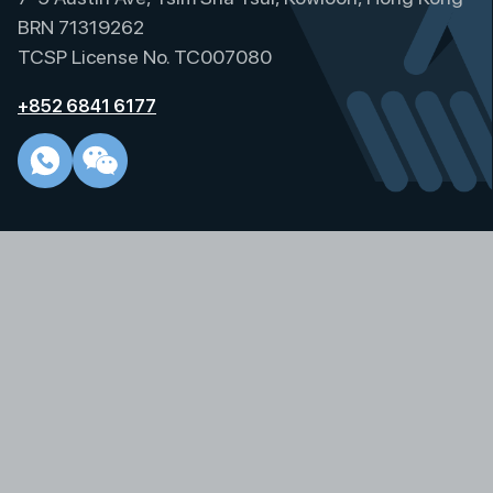
BRN 71319262
TCSP License No. TC007080
+852 6841 6177