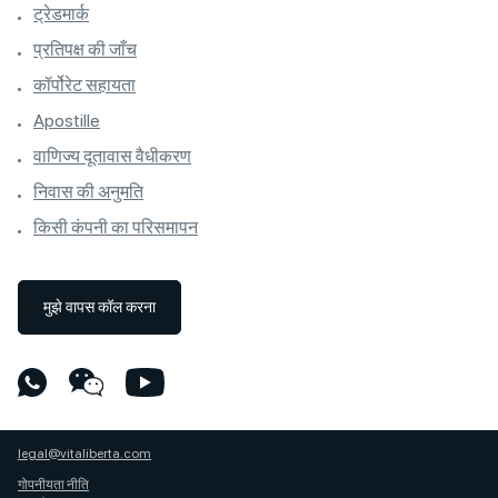
ट्रेडमार्क
प्रतिपक्ष की जाँच
कॉर्पोरेट सहायता
Apostille
वाणिज्य दूतावास वैधीकरण
निवास की अनुमति
किसी कंपनी का परिसमापन
मुझे वापस कॉल करना
legal@vitaliberta.com
गोपनीयता नीति