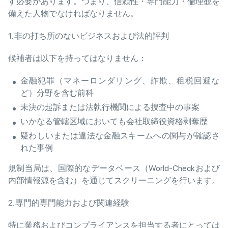
す必要があります。つまり、信頼性・専門能力・倫理観を
備えた人物でなければなりません。
1. 非の打ち所のないビジネスおよび法的評判
候補者は以下を持ってはなりません：
金融犯罪（マネーロンダリング、詐欺、租税回避な
ど）分野を含む前科
未決の起訴または法執行機関による捜査中の事案
いかなる管轄区域においても会社取締役資格剥奪歴
疑わしいまたは違法な金融スキームへの関与が確認さ
れた事例
規制当局は、国際的なデータベース（World-Checkおよび
内部情報源を含む）を通じてスクリーニングを行います。
2. 専門的専門能力および関連経験
特に業務およびコンプライアンスを担当する者にとっては