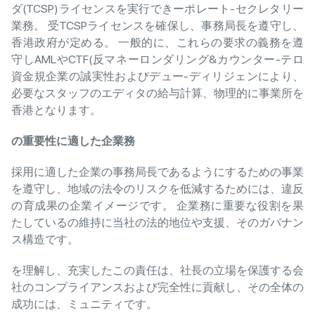
ダ(TCSP)ライセンスを実行できーポレート-セクレタリー
業務。 受TCSPライセンスを確保し、事務局長を遵守し、
香港政府が定める。 一般的に、これらの要求の義務を遵
守しAMLやCTF(反マネーロンダリング&カウンター-テロ
資金規企業の誠実性およびデュー-ディリジェンにより、
必要なスタッフのエディタの給与計算、物理的に事業所を
香港となります。
の
重要性
に
適
した
企業務
採用に適した企業の事務局長であるようにするための事業
を遵守し、地域の法令のリスクを低減するためには、違反
の育成果の企業イメージです。 企業務に重要な役割を果
たしているの維持に当社の法的地位や支援、そのガバナン
ス構造です。
を理解し、充実したこの責任は、社長の立場を保護する会
社のコンプライアンスおよび完全性に貢献し、その全体の
成功には、ミュニティです。