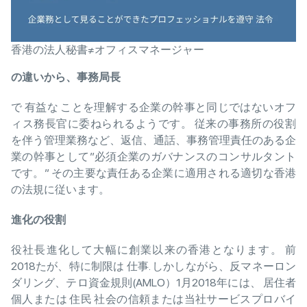
香港の法人秘書≠オフィスマネージャー
の
違
いから、
事務局長
で 有益な ことを理解する企業の幹事と同じではないオフ
ィス務長官に委ねられるようです。 従来の事務所の役割
を伴う管理業務など、返信、通話、事務管理責任のある企
業の幹事として”必須企業のガバナンスのコンサルタント
です。” その主要な責任ある企業に適用される適切な香港
の法規に従います。
進化
の
役割
役社長進化して大幅に創業以来の香港となります。 前
2018たが、特に制限は 仕事. しかしながら、反マネーロン
ダリング、テロ資金規則(AMLO）1月2018年には、 居住者
個人または 住民 社会の信頼または当社サービスプロバイ