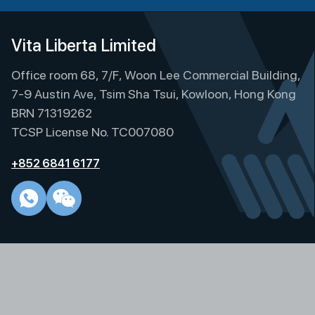
l
t
e
Vita Liberta Limited
r
Office room 68, 7/F, Woon Lee Commercial Building,
n
a
7-9 Austin Ave, Tsim Sha Tsui, Kowloon, Hong Kong
t
BRN 71319262
i
TCSP License No. TC007080
v
e
+852 6841 6177
: