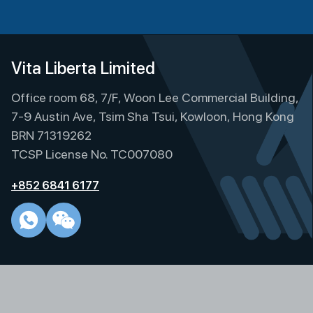
A
l
t
e
Vita Liberta Limited
r
Office room 68, 7/F, Woon Lee Commercial Building,
n
a
7-9 Austin Ave, Tsim Sha Tsui, Kowloon, Hong Kong
t
BRN 71319262
i
TCSP License No. TC007080
v
e
+852 6841 6177
: