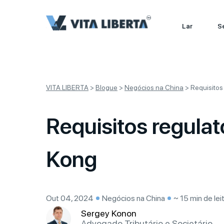
Lar
S
VITA LIBERTA
>
Blogue
>
Negócios na China
>
Requisitos
Requisitos regula
Kong
Out 04, 2024
Negócios na China
~ 15 min de lei
Sergey Konon
Advogado Tributário e Societário