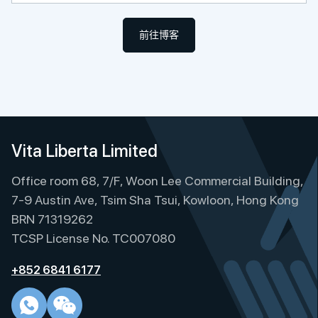
前往博客
Vita Liberta Limited
Office room 68, 7/F, Woon Lee Commercial Building,
7-9 Austin Ave, Tsim Sha Tsui, Kowloon, Hong Kong
BRN 71319262
TCSP License No. TC007080
+852 6841 6177