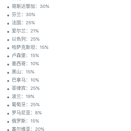
哥斯达黎加：30%
芬兰：30%
法国：25%
爱尔兰：21%
以色列：25%
哈萨克斯坦：15%
卢森堡：15%
墨西哥：10%
黑山：15%
巴拿马：10%
菲律宾：25%
波兰：19%
葡萄牙：25%
罗马尼亚：8%
俄罗斯：15%
塞尔维亚：20%