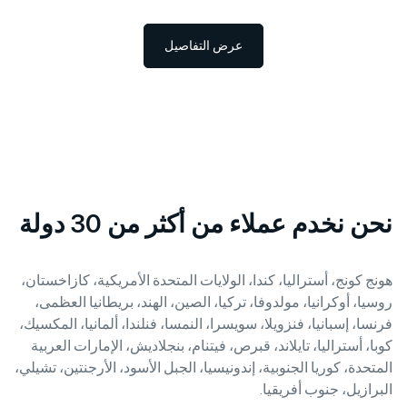
عرض التفاصيل
نحن نخدم عملاء من أكثر من 30 دولة
هونج كونج، أستراليا، كندا، الولايات المتحدة الأمريكية، كازاخستان،
روسيا، أوكرانيا، مولدوفا، تركيا، الصين، الهند، بريطانيا العظمى،
فرنسا، إسبانيا، فنزويلا، سويسرا، النمسا، فنلندا، ألمانيا، المكسيك،
كوبا، أستراليا، تايلاند، قبرص، فيتنام، بنجلاديش، الإمارات العربية
المتحدة، كوريا الجنوبية، إندونيسيا، الجبل الأسود، الأرجنتين، تشيلي،
البرازيل، جنوب أفريقيا.