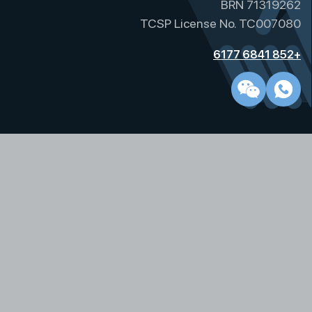
BRN 71319262
TCSP License No. TC007080
+852 6841 6177