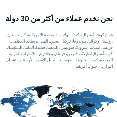
دم عملاء من أكثر من 30 دولة
، أستراليا، كندا، الولايات المتحدة الأمريكية، كازاخستان،
كرانيا، مولدوفا، تركيا، الصين، الهند، بريطانيا العظمى،
بانيا، فنزويلا، سويسرا، النمسا، فنلندا، ألمانيا، المكسيك،
اليا، تايلاند، قبرص، فيتنام، بنجلاديش، الإمارات العربية
وريا الجنوبية، إندونيسيا، الجبل الأسود، الأرجنتين، تشيلي،
 جنوب أفريقيا.