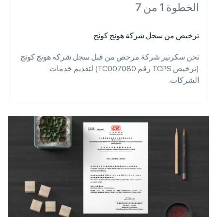
1 من 7
 من سجل شركة هونج كونج
كرتير شركة مرخص من قبل سجل شركة هونج كونج
(ترخيص TCPS رقم TC007080) لتقديم خدمات
ات.