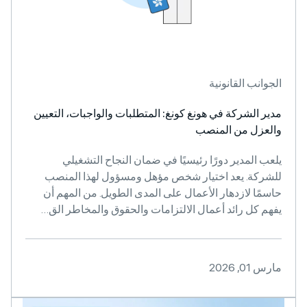
ب القانونية
لشركة في هونغ كونغ: المتطلبات والواجبات، التعيين
ل من المنصب
لمدير دورًا رئيسيًا في ضمان النجاح التشغيلي
ة. يعد اختيار شخص مؤهل ومسؤول لهذا المنصب
 لازدهار الأعمال على المدى الطويل. من المهم أن
ل رائد أعمال الالتزامات والحقوق والمخاطر الق…
20