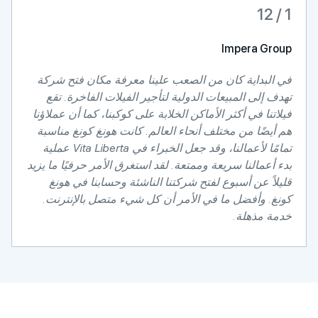
2 / 12
mited
Impera 
بداية كان من الصعب علينا معرفة مكان فتح شركة
تعمل ش
لى المبيعات الدولية لتأجير الفيلات الفاخرة. تقع
إلى تح
ا في أكثر الأماكن الخلابة على كوكبنا، كما أن عملاؤنا
الطريق
ًا من مختلف أنحاء العالم. كانت هونغ كونغ مناسبة
تمامًا لأعمالنا، وقد جعل الخبراء في Vita Liberta عملية
الخبرا
مالنا سريعة وممتعة. لقد استغرق الأمر حرفيًا ما يزيد
هونج ك
 عن أسبوع لفتح شركتنا الناشئة وحسابنا في هونغ
أي أسئ
 وأفضل ما في الأمر أن كل شيء متصل بالإنترنت.
مذهلة.
الإنسا