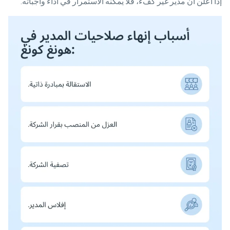
إذا أُعلن أن مدير غير كفء، فلا يمكنه الاستمرار في أداء واجباته.