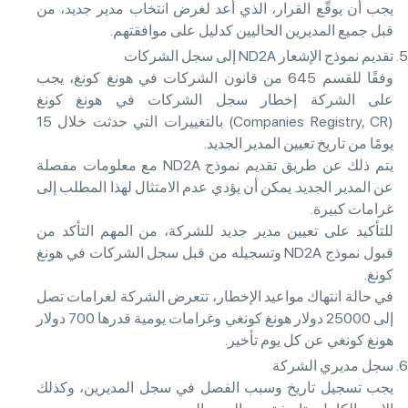
يجب أن يوقّع القرار، الذي أُعد لغرض انتخاب مدير جديد، من
قبل جميع المديرين الحاليين كدليل على موافقتهم.
تقديم نموذج الإشعار ND2A إلى سجل الشركات
وفقًا للقسم 645 من قانون الشركات في هونغ كونغ، يجب
على الشركة إخطار سجل الشركات في هونغ كونغ
(Companies Registry, CR) بالتغييرات التي حدثت خلال 15
يومًا من تاريخ تعيين المدير الجديد.
يتم ذلك عن طريق تقديم نموذج ND2A مع معلومات مفصلة
عن المدير الجديد. يمكن أن يؤدي عدم الامتثال لهذا المطلب إلى
غرامات كبيرة.
للتأكيد على تعيين مدير جديد للشركة، من المهم التأكد من
قبول نموذج ND2A وتسجيله من قبل سجل الشركات في هونغ
كونغ.
في حالة انتهاك مواعيد الإخطار، تتعرض الشركة لغرامات تصل
إلى 25000 دولار هونغ كونغي وغرامات يومية قدرها 700 دولار
هونغ كونغي عن كل يوم تأخير.
سجل مديري الشركة
يجب تسجيل تاريخ وسبب الفصل في سجل المديرين، وكذلك