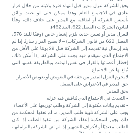
يحق للشركة عزل مدير قبل انتهاء فترة ولايته من خلال قرار
عادي في الاجتماع العام. وهذا ممكن حتى لو نصت وثائق
تأسيس الشركة أو اتفاقية مع المدير على خلاف ذلك، وفقًا
لقانون الشركات (الفصل 622، البند 462).
للعزل مدير أو تعيين جديد، يلزم إشعار خاص (وفقًا للبند 578،
الفصل 622 من قانون الشركات) – لا يصبح القرار ساريًا إذا لم
يتم إرسال نية تقديمه إلى الشركة قبل 28 يومًا على الأقل من
الاجتماع الذي سيقدم فيه. يجب على الشركة، إذا أمكن ذلك،
إخطار أعضائها بالقرار في نفس الوقت وبالطريقة نفسها التي
تُبلغ بها عن الاجتماع.
لا يحرم العزل المدير من حقه في التعويض أو تعويض الأضرار.
حق المدير في الاعتراض على الفصل
يحق للمدير:
• التحدث في الاجتماع الذي يُناقش فيه عزله.
• تقديم بيانات مكتوبة إلى الشركة وطلب توزيعها على الأعضاء.
يجب على الشركة تلبية طلب المدير، ما لم تعفها المحكمة من
ذلك. يجوز للمحكمة إعفاء الشركة من تنفيذ الطلب إذا كان
الطلب معتديًا أو لأغراف التشهير. إذا لم تفِ الشركة بالتزاماتها،