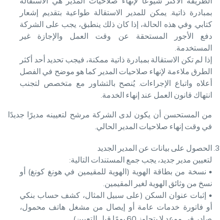
الطريقة الأكثر شيوعًا لإنهاء صلاحيات المدير هي الاستقالة
بمبادرة ذاتية. يمكن للمدير الاستقالة طواعية بتقديم إشعار
كتابي. وفي هذه الحالة، إذا كان ذلك ينطبق، يجب على الشركة
دفع الأجور المستحقة عن وقت العمل والإجازة غير
المستخدمة.
إذا لم تكن الاستقالة بمبادرة ذاتية ممكنة، فيجب تحديد أحد أكثر
الطرق ملاءمة لإنهاء صلاحيات المدير كما هو موضح في الفصل
أعلاه واتباع الإجراءات. يُنصح بالتشاور مع متخصص لتجنب
انتهاك قانون العمل عند إنهاء الخدمة.
من المستحسن أن يكون لدى الشركة مرشح لتعيينه مديرًا جديدًا
في وقت إنهاء صلاحيات المدير الحالي.
الحصول على بيانات عن المدير الجديد
لتعيين مدير جديد، يجب جمع المستندات التالية:
• نسخة من بطاقة الهوية (الهوية للمقيمين في هونغ كونغ) أو
نسخ من وثائق الهوية لغير المقيمين.
• إثبات عنوان السكن (على سبيل المثال، كشف حساب بنكي
أو فاتورة خدمات عامة أو إيصال من مشغل هاتف محمول،
صادر في موعد لا يتجاوز 60 يومًا قبل التعيين).