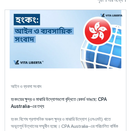
আইন ও ব্যবসা সংবাদ
হংকংয়ের ক্ষুদ্র ও মাঝারি উদ্যোগগুলো বৃদ্ধিতে রেকর্ড ভাঙছে: CPA
Australia-এর তথ্য
হংকং বিশেষ প্রশাসনিক অঞ্চল ক্ষুদ্র ও মাঝারি উদ্যোগ (এসএমই) খাতে
অভূতপূর্ব উত্থানের সম্মুখীন হচ্ছে। CPA Australia-এর পরিচালিত বার্ষিক