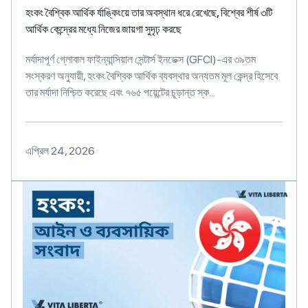
হংকং বৈশ্বিক আর্থিক র্যাঙ্কিংয়ে তার অবস্থান ধরে রেখেছে, বিশ্বের শীর্ষ ৩টি
আর্থিক কেন্দ্রের মধ্যে নিজের জায়গা সুদৃঢ় করছে
মর্যাদাপূর্ণ গ্লোবাল ফাইন্যান্সিয়াল সেন্টার্স ইনডেক্স (GFCI)-এর ৩৯তম
সংস্করণ অনুযায়ী, হংকং বৈশ্বিক আর্থিক ব্যবস্থার অন্যতম মূল কেন্দ্র হিসেবে
তার মর্যাদা নিশ্চিত করেছে এবং ৭৬৫ পয়েন্টের চূড়ান্ত স্ক...
এপ্রিল 24, 2026