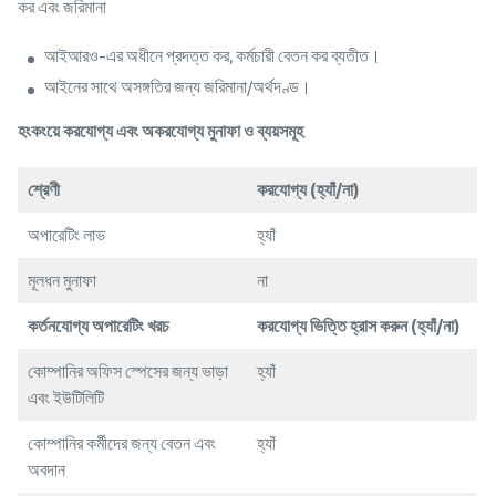
কর এবং জরিমানা
আইআরও-এর অধীনে প্রদত্ত কর, কর্মচারী বেতন কর ব্যতীত।
আইনের সাথে অসঙ্গতির জন্য জরিমানা/অর্থদণ্ড।
হংকংয়ে
করযোগ্য
এবং
অকরযোগ্য
মুনাফা
ও
ব্যয়সমূহ
শ্রেণী
করযোগ্য
(
হ্যাঁ
/
না
)
অপারেটিং লাভ
হ্যাঁ
মূলধন মুনাফা
না
কর্তনযোগ্য
অপারেটিং
খরচ
করযোগ্য
ভিত্তি
হ্রাস
করুন
(
হ্যাঁ
/
না
)
কোম্পানির অফিস স্পেসের জন্য ভাড়া
হ্যাঁ
এবং ইউটিলিটি
কোম্পানির কর্মীদের জন্য বেতন এবং
হ্যাঁ
অবদান