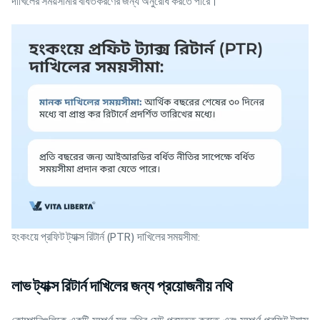
দাখিলের সময়সীমার বর্ধিতকরণের জন্য অনুরোধ করতে পারে।
হংকংয়ে প্রফিট ট্যাক্স রিটার্ন (PTR) দাখিলের সময়সীমা:
লাভ ট্যাক্স রিটার্ন দাখিলের জন্য প্রয়োজনীয় নথি