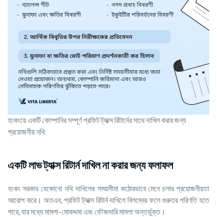
হংকংয়ে একটি কোম্পানির সম্পূর্ণ প্রফিট ট্যাক্স রিটার্নের সাথে দাখিল করার জন্য
প্রয়োজনীয় নথি:
একটি লাভ ট্যাক্স রিটার্ন দাখিল না করার জন্য ফলাফল
হংকং সরকার যেকোনো নথি দাখিলের সময়সীমা কঠোরভাবে মেনে চলার প্রয়োজনীয়তা
আরোপ করে। অতএব, প্রফিট ট্যাক্স রিটার্ন দাখিলে বিলম্বের ফলে গুরুতর পরিণতি হতে
পারে, যার মধ্যে মামলা-মোকদ্দমা এবং ফৌজদারি মামলা অন্তর্ভুক্ত।