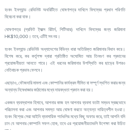
হংকং ইনল্যান্ড রেভিনিউ অথরিটিতে ঘোষণাপত্র দাখিলে বিলম্বের প্রধান পরিণতি
বিবেচনা করা যাক।
ঘোষণাপত্র (প্রফিট ট্যাক্স রিটার্ন, পিটিআর) দাখিলে বিলম্বের জন্য জরিমানা
HK$10,000। তবে, এটিই সব নয়।
হংকং ইনল্যান্ড রেভিনিউ অধ্যাদেশের বিভিন্ন ধারা অতিরিক্ত জরিমানার বিধান করে।
বিশেষ করে, কর কর্তৃপক্ষ দ্বারা প্রতিষ্ঠিত অঘোষিত আয় তিনগুণ কর প্রদানের
প্রয়োজনীয়তা আনতে পারে। এই ধরনের জরিমানার উপস্থিতি কর ছাড়ের উপরও
নেতিবাচক প্রভাব ফেলবে।
এছাড়াও, ফৌজদারি মামলা এবং কোম্পানির কার্যক্রম সীমিত বা সম্পূর্ণ স্থগিত করার জন্য
অন্যান্য নিষেধাজ্ঞার কাঠামোর মধ্যে দায়বদ্ধতা প্রদান করা হয়।
একজন ব্যবস্থাপক হিসাবে, আপনার কাজ হল আপনার ব্যবসা যতটা সম্ভব স্বচ্ছভাবে
পরিচালনা করা এবং আপনার সমস্ত আয় ঘোষণা করতে অত্যন্ত দায়িত্বশীল হওয়া।
হংকং বিশ্বের সেরা আইনি ব্যবসায়িক শর্তগুলির মধ্যে কিছু অফার করে, তাই আপনি যদি
চান যে আপনার কোম্পানি সফল হোক, তবে এর প্রয়োজনীয়তাগুলি উপেক্ষা করা উচিত