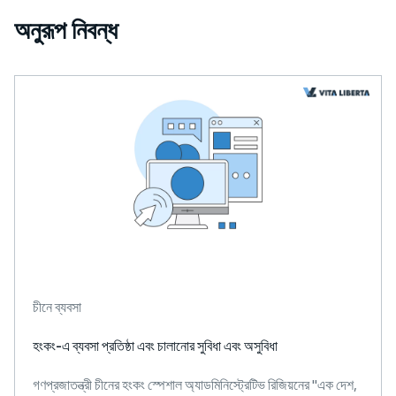
অনুরূপ নিবন্ধ
চীনে ব্যবসা
হংকং-এ ব্যবসা প্রতিষ্ঠা এবং চালানোর সুবিধা এবং অসুবিধা
গণপ্রজাতন্ত্রী চীনের হংকং স্পেশাল অ্যাডমিনিস্ট্রেটিভ রিজিয়নের "এক দেশ,