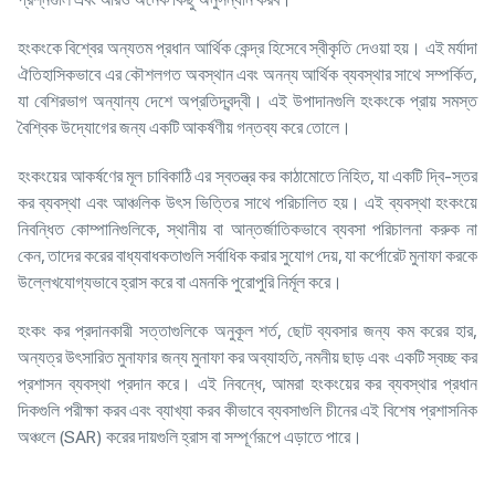
হংকংকে বিশ্বের অন্যতম প্রধান আর্থিক কেন্দ্র হিসেবে স্বীকৃতি দেওয়া হয়। এই মর্যাদা
ঐতিহাসিকভাবে এর কৌশলগত অবস্থান এবং অনন্য আর্থিক ব্যবস্থার সাথে সম্পর্কিত,
যা বেশিরভাগ অন্যান্য দেশে অপ্রতিদ্বন্দ্বী। এই উপাদানগুলি হংকংকে প্রায় সমস্ত
বৈশ্বিক উদ্যোগের জন্য একটি আকর্ষণীয় গন্তব্য করে তোলে।
হংকংয়ের আকর্ষণের মূল চাবিকাঠি এর স্বতন্ত্র কর কাঠামোতে নিহিত, যা একটি দ্বি-স্তর
কর ব্যবস্থা এবং আঞ্চলিক উৎস ভিত্তির সাথে পরিচালিত হয়। এই ব্যবস্থা হংকংয়ে
নিবন্ধিত কোম্পানিগুলিকে, স্থানীয় বা আন্তর্জাতিকভাবে ব্যবসা পরিচালনা করুক না
কেন, তাদের করের বাধ্যবাধকতাগুলি সর্বাধিক করার সুযোগ দেয়, যা কর্পোরেট মুনাফা করকে
উল্লেখযোগ্যভাবে হ্রাস করে বা এমনকি পুরোপুরি নির্মূল করে।
হংকং কর প্রদানকারী সত্তাগুলিকে অনুকূল শর্ত, ছোট ব্যবসার জন্য কম করের হার,
অন্যত্র উৎসারিত মুনাফার জন্য মুনাফা কর অব্যাহতি, নমনীয় ছাড় এবং একটি স্বচ্ছ কর
প্রশাসন ব্যবস্থা প্রদান করে। এই নিবন্ধে, আমরা হংকংয়ের কর ব্যবস্থার প্রধান
দিকগুলি পরীক্ষা করব এবং ব্যাখ্যা করব কীভাবে ব্যবসাগুলি চীনের এই বিশেষ প্রশাসনিক
অঞ্চলে (SAR) করের দায়গুলি হ্রাস বা সম্পূর্ণরূপে এড়াতে পারে।