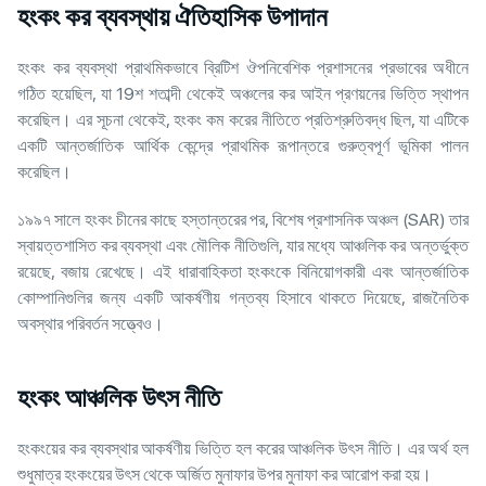
হংকং কর ব্যবস্থায় ঐতিহাসিক উপাদান
হংকং কর ব্যবস্থা প্রাথমিকভাবে ব্রিটিশ ঔপনিবেশিক প্রশাসনের প্রভাবের অধীনে
গঠিত হয়েছিল, যা 19শ শতাব্দী থেকেই অঞ্চলের কর আইন প্রণয়নের ভিত্তি স্থাপন
করেছিল। এর সূচনা থেকেই, হংকং কম করের নীতিতে প্রতিশ্রুতিবদ্ধ ছিল, যা এটিকে
একটি আন্তর্জাতিক আর্থিক কেন্দ্রে প্রাথমিক রূপান্তরে গুরুত্বপূর্ণ ভূমিকা পালন
করেছিল।
১৯৯৭ সালে হংকং চীনের কাছে হস্তান্তরের পর, বিশেষ প্রশাসনিক অঞ্চল (SAR) তার
স্বায়ত্তশাসিত কর ব্যবস্থা এবং মৌলিক নীতিগুলি, যার মধ্যে আঞ্চলিক কর অন্তর্ভুক্ত
রয়েছে, বজায় রেখেছে। এই ধারাবাহিকতা হংকংকে বিনিয়োগকারী এবং আন্তর্জাতিক
কোম্পানিগুলির জন্য একটি আকর্ষণীয় গন্তব্য হিসাবে থাকতে দিয়েছে, রাজনৈতিক
অবস্থার পরিবর্তন সত্ত্বেও।
হংকং আঞ্চলিক উৎস নীতি
হংকংয়ের কর ব্যবস্থার আকর্ষণীয় ভিত্তি হল করের আঞ্চলিক উৎস নীতি। এর অর্থ হল
শুধুমাত্র হংকংয়ের উৎস থেকে অর্জিত মুনাফার উপর মুনাফা কর আরোপ করা হয়।