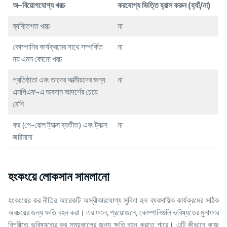
অ
–
বিয়োগযোগ্য
খরচ
করযোগ্য
ভিত্তি
হ্রাস
করুন
(
হ্যাঁ
/
না
)
ব্যক্তিগত খরচ
না
কোম্পানির কার্যক্রমের সাথে সম্পর্কিত
না
নয় এমন কোনো খরচ
প্রতিষ্ঠাতা এবং তাদের আত্মীয়দের জন্য
না
এমপিএফ-এ অবদান আদর্শের চেয়ে
বেশি
কর (পে-রোল ট্যাক্স ব্যতীত) এবং ট্যাক্স
না
জরিমানা
হংকংয়ে লোকসান সামলানো
হংকংয়ের কর নীতির আরেকটি অস্বীকারযোগ্য সুবিধা হল ব্যবসায়িক কার্যক্রমের সঠিক
অবচয়ের জন্য ক্ষতি বহন করা। এর ফলে, প্রয়োজনে, কোম্পানিগুলি ভবিষ্যতের মুনাফার
বিপরীতে ভবিষ্যতের কর সময়কালের জন্য ক্ষতি বহন করতে পারে। এটি কীভাবে কাজ