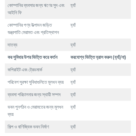
কোম্পানির ব্যবসার জন্য ঋণের সুদ এবং
হ্যাঁ
আইনি ফি
কোম্পানির পণ্য উত্পাদন জড়িত
হ্যাঁ
যন্ত্রপাতি মেরামত এবং প্রতিস্থাপন
দাতব্য
হ্যাঁ
কর
সুবিধার
উপর
ভিত্তি
করে
কর্তন
করযোগ্য
ভিত্তি
হ্রাস
করুন
(
হ্যাঁ
/
না
)
কপিরাইট এবং ট্রেডমার্ক
হ্যাঁ
পরিবেশ সুরক্ষা সুবিধাগুলিতে মূলধন ব্যয়
হ্যাঁ
ব্যবসা পরিচালনার জন্য স্থায়ী সম্পদ
হ্যাঁ
ভবন পুনর্গঠন ও মেরামতের জন্য মূলধন
হ্যাঁ
ব্যয়
শিল্প ও বাণিজ্যিক ভবন নির্মাণ
হ্যাঁ