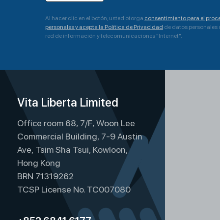
Al hacer clic en el botón, usted otorga
consentimiento para el pro
personales y acepta la Política de Privacidad
de datos personales de
red de información y telecomunicaciones "Internet".
A
l
t
Vita Liberta Limited
e
r
Office room 68, 7/F, Woon Lee
n
Commercial Building, 7-9 Austin
a
Ave, Tsim Sha Tsui, Kowloon,
t
Hong Kong
i
BRN 71319262
TCSP License No. TC007080
v
e
: