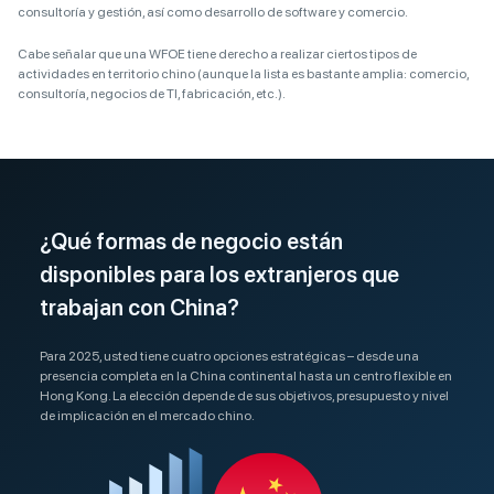
consultoría y gestión, así como desarrollo de software y comercio.
Cabe señalar que una WFOE tiene derecho a realizar ciertos tipos de
actividades en territorio chino (aunque la lista es bastante amplia: comercio,
consultoría, negocios de TI, fabricación, etc.).
¿Qué formas de negocio están
disponibles para los extranjeros que
trabajan con China?
Para 2025, usted tiene cuatro opciones estratégicas – desde una
presencia completa en la China continental hasta un centro flexible en
Hong Kong. La elección depende de sus objetivos, presupuesto y nivel
de implicación en el mercado chino.