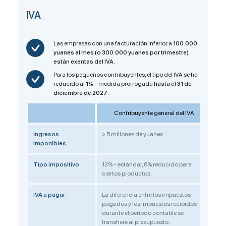
IVA
Las empresas con una facturación inferior a
100.000
yuanes al mes (o 300.000 yuanes por trimestre)
están exentas del IVA.
Para los pequeños contribuyentes, el tipo del IVA se ha
reducido al
1%
– medida prorrogada
hasta el 31 de
diciembre de 2027
.
Contribuyente general del IVA
Ingresos
> 5 millones de yuanes
≤ 
imponibles
Tipo impositivo
13% – estándar, 6% reducido para
1%
ciertos productos.
IVA a pagar
La diferencia entre los impuestos
Imp
pagados y los impuestos recibidos
durante el período contable se
transfiere al presupuesto.