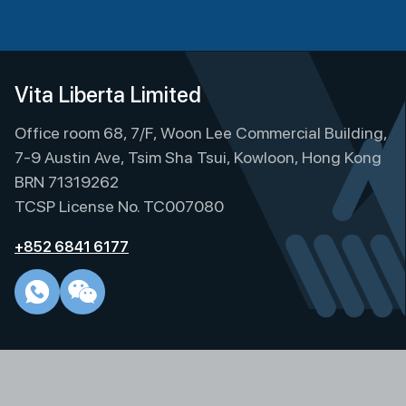
A
l
t
e
Vita Liberta Limited
r
Office room 68, 7/F, Woon Lee Commercial Building,
n
a
7-9 Austin Ave, Tsim Sha Tsui, Kowloon, Hong Kong
t
BRN 71319262
i
TCSP License No. TC007080
v
e
+852 6841 6177
: