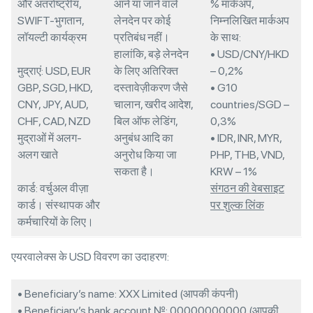
और अंतर्राष्ट्रीय,
आने या जाने वाले
% मार्कअप,
SWIFT-भुगतान,
लेनदेन पर कोई
निम्नलिखित मार्कअप
लॉयल्टी कार्यक्रम
प्रतिबंध नहीं।
के साथ:
हालांकि, बड़े लेनदेन
• USD/CNY/HKD
मुद्राएं: USD, EUR
के लिए अतिरिक्त
– 0,2%
GBP, SGD, HKD,
दस्तावेज़ीकरण जैसे
• G10
CNY, JPY, AUD,
चालान, खरीद आदेश,
countries/SGD –
CHF, CAD, NZD
बिल ऑफ लेडिंग,
0,3%
मुद्राओं में अलग-
अनुबंध आदि का
• IDR, INR, MYR,
अलग खाते
अनुरोध किया जा
PHP, THB, VND,
सकता है।
KRW – 1%
कार्ड: वर्चुअल वीज़ा
संगठन की वेबसाइट
कार्ड। संस्थापक और
पर शुल्क लिंक
कर्मचारियों के लिए।
एयरवालेक्स के USD विवरण का उदाहरण:
• Beneficiary’s name: XXX Limited (आपकी कंपनी)
• Beneficiary’s bank account №: 00000000000 (आपकी