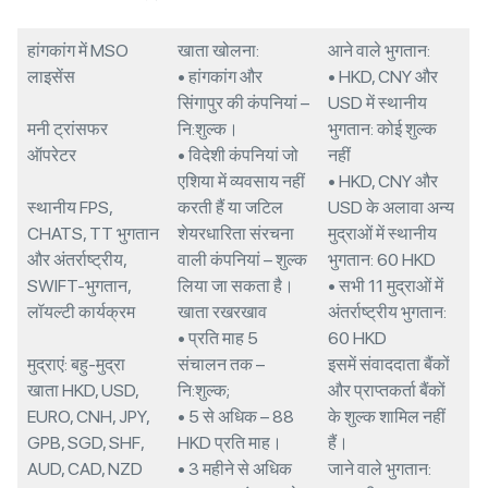
हांगकांग में MSO
खाता खोलना:
आने वाले भुगतान:
लाइसेंस
• हांगकांग और
• HKD, CNY और
सिंगापुर की कंपनियां –
USD में स्थानीय
मनी ट्रांसफर
नि:शुल्क।
भुगतान: कोई शुल्क
ऑपरेटर
• विदेशी कंपनियां जो
नहीं
एशिया में व्यवसाय नहीं
• HKD, CNY और
स्थानीय FPS,
करती हैं या जटिल
USD के अलावा अन्य
CHATS, TT भुगतान
शेयरधारिता संरचना
मुद्राओं में स्थानीय
और अंतर्राष्ट्रीय,
वाली कंपनियां – शुल्क
भुगतान: 60 HKD
SWIFT-भुगतान,
लिया जा सकता है।
• सभी 11 मुद्राओं में
लॉयल्टी कार्यक्रम
खाता रखरखाव
अंतर्राष्ट्रीय भुगतान:
• प्रति माह 5
60 HKD
मुद्राएं: बहु-मुद्रा
संचालन तक –
इसमें संवाददाता बैंकों
खाता HKD, USD,
नि:शुल्क;
और प्राप्तकर्ता बैंकों
EURO, CNH, JPY,
• 5 से अधिक – 88
के शुल्क शामिल नहीं
GPB, SGD, SHF,
HKD प्रति माह।
हैं।
AUD, CAD, NZD
• 3 महीने से अधिक
जाने वाले भुगतान: