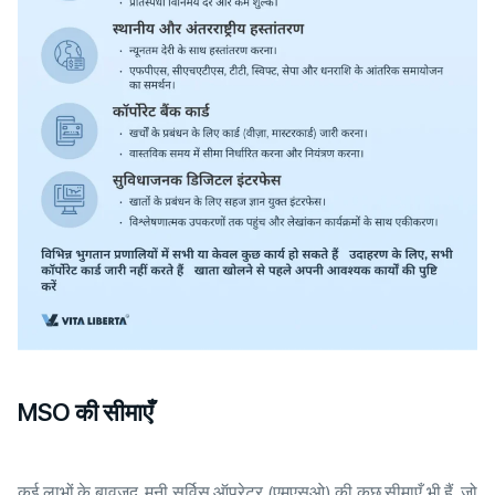
MSO की सीमाएँ
कई लाभों के बावजूद, मनी सर्विस ऑपरेटर (एमएसओ) की कुछ सीमाएँ भी हैं, जो