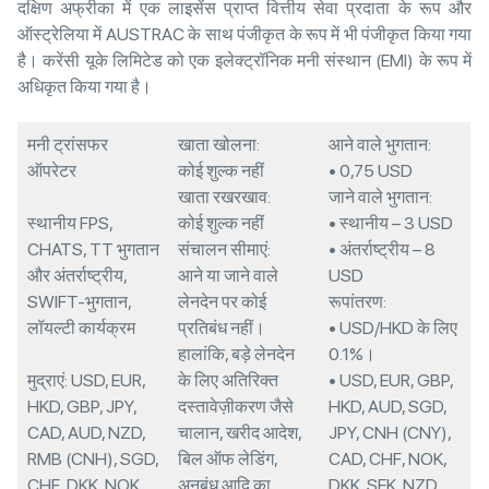
दक्षिण अफ्रीका में एक लाइसेंस प्राप्त वित्तीय सेवा प्रदाता के रूप और
ऑस्ट्रेलिया में AUSTRAC के साथ पंजीकृत के रूप में भी पंजीकृत किया गया
है। करेंसी यूके लिमिटेड को एक इलेक्ट्रॉनिक मनी संस्थान (EMI) के रूप में
अधिकृत किया गया है।
मनी ट्रांसफर
खाता खोलना:
आने वाले भुगतान:
ऑपरेटर
कोई शुल्क नहीं
• 0,75 USD
खाता रखरखाव:
जाने वाले भुगतान:
स्थानीय FPS,
कोई शुल्क नहीं
• स्थानीय – 3 USD
CHATS, TT भुगतान
संचालन सीमाएं:
• अंतर्राष्ट्रीय – 8
और अंतर्राष्ट्रीय,
आने या जाने वाले
USD
SWIFT-भुगतान,
लेनदेन पर कोई
रूपांतरण:
लॉयल्टी कार्यक्रम
प्रतिबंध नहीं।
• USD/HKD के लिए
हालांकि, बड़े लेनदेन
0.1%।
मुद्राएं: USD, EUR,
के लिए अतिरिक्त
• USD, EUR, GBP,
HKD, GBP, JPY,
दस्तावेज़ीकरण जैसे
HKD, AUD, SGD,
CAD, AUD, NZD,
चालान, खरीद आदेश,
JPY, CNH (CNY),
RMB (CNH), SGD,
बिल ऑफ लेडिंग,
CAD, CHF, NOK,
CHF, DKK, NOK,
अनुबंध आदि का
DKK, SEK, NZD