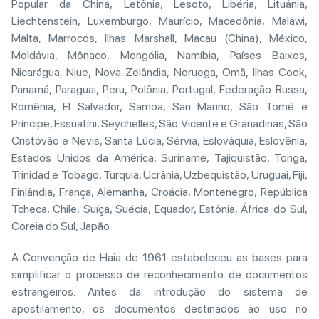
Popular da China, Letônia, Lesoto, Libéria, Lituânia,
Liechtenstein, Luxemburgo, Maurício, Macedônia, Malawi,
Malta, Marrocos, Ilhas Marshall, Macau (China), México,
Moldávia, Mônaco, Mongólia, Namíbia, Países Baixos,
Nicarágua, Niue, Nova Zelândia, Noruega, Omã, Ilhas Cook,
Panamá, Paraguai, Peru, Polônia, Portugal, Federação Russa,
Romênia, El Salvador, Samoa, San Marino, São Tomé e
Príncipe, Essuatíni, Seychelles, São Vicente e Granadinas, São
Cristóvão e Nevis, Santa Lúcia, Sérvia, Eslováquia, Eslovênia,
Estados Unidos da América, Suriname, Tajiquistão, Tonga,
Trinidad e Tobago, Turquia, Ucrânia, Uzbequistão, Uruguai, Fiji,
Finlândia, França, Alemanha, Croácia, Montenegro, República
Tcheca, Chile, Suíça, Suécia, Equador, Estônia, África do Sul,
Coreia do Sul, Japão
A Convenção de Haia de 1961 estabeleceu as bases para
simplificar o processo de reconhecimento de documentos
estrangeiros. Antes da introdução do sistema de
apostilamento, os documentos destinados ao uso no