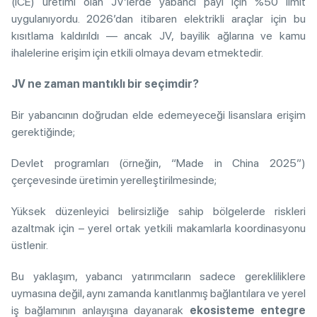
(ICE) üretimi olan JV’lerde yabancı payı için %50 limit
uygulanıyordu. 2026’dan itibaren elektrikli araçlar için bu
kısıtlama kaldırıldı — ancak JV, bayilik ağlarına ve kamu
ihalelerine erişim için etkili olmaya devam etmektedir.
JV ne zaman mantıklı bir seçimdir?
Bir yabancının doğrudan elde edemeyeceği lisanslara erişim
gerektiğinde;
Devlet programları (örneğin, “Made in China 2025”)
çerçevesinde üretimin yerelleştirilmesinde;
Yüksek düzenleyici belirsizliğe sahip bölgelerde riskleri
azaltmak için – yerel ortak yetkili makamlarla koordinasyonu
üstlenir.
Bu yaklaşım, yabancı yatırımcıların sadece gerekliliklere
uymasına değil, aynı zamanda kanıtlanmış bağlantılara ve yerel
iş bağlamının anlayışına dayanarak
ekosisteme entegre