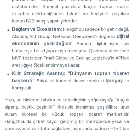
distribütörler: Küresel pazarlara küçük toptan mallar
(tüketici elektroniğinden tekstil ve hediyelik eşyalara
kadar) B2B satışı yapan şirketler.
Bağlam ve Ekosistem:
Hangzhou sadece bir şehir değil,
Alibaba, Ant Group, NetEase, DeepSeek’i doğuran
dijital
ekonominin çekirdeğidir
. Burada dijital işler için
bütünleşik bir altyapı oluşturulmuştur: Qiantang Vadisi’nde
MVP testinden Tmall Global ve Cainiao Logistics’in API’leri
aracılığıyla ölçeklendirmeye kadar.
Kilit Stratejik Avantaj:
“Dünyanın toptan ticaret
başkenti” Yiwu
ve küresel finans merkezi
Şangay
ile
komşuluk.
Yiwu, on binlerce fabrika ve tedarikçinin yoğunlaştığı, “küçük
sipariş, büyük çeşitlilik” ilkesiyle inanılmaz çeşitlilikte ürün
sunan küresel bir küçük toptan ticaret merkezidir.
Hangzhou’da şirket kaydı, gelişmiş bir metropolde yasal ve
operasyonel bir statü sağlarken, aynı anda sadece ~150 km