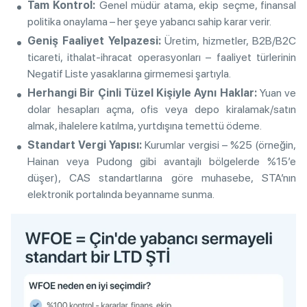
Tam Kontrol:
Genel müdür atama, ekip seçme, finansal
politika onaylama – her şeye yabancı sahip karar verir.
Geniş Faaliyet Yelpazesi:
Üretim, hizmetler, B2B/B2C
ticareti, ithalat-ihracat operasyonları – faaliyet türlerinin
Negatif Liste yasaklarına girmemesi şartıyla.
Herhangi Bir Çinli Tüzel Kişiyle Aynı Haklar:
Yuan ve
dolar hesapları açma, ofis veya depo kiralamak/satın
almak, ihalelere katılma, yurtdışına temettü ödeme.
Standart Vergi Yapısı:
Kurumlar vergisi – %25 (örneğin,
Hainan veya Pudong gibi avantajlı bölgelerde %15’e
düşer), CAS standartlarına göre muhasebe, STA’nın
elektronik portalında beyanname sunma.