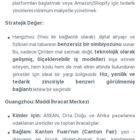
platformları başlatmak veya Amazon/Shopify için tedarik
zincirlerini minimum maliyetle yönetmek.
Stratejik Değer:
Hangzhou (Yiwu ile bağlantılı olarak) dijital altyapı ve
fiziksel mal tabanının
benzersiz bir simbiyozunu
sunar.
Bu, sadece Çin’den mal satmak değil,
teknolojik olarak
gelişmiş, ölçeklenebilir iş modelleri
inşa etmek
isteyen, hem kodu hem de malı elinin altında bulunduran
şirketler için ideal bir yargı bölgesidir.
Hız, yenilik ve
tedarik zinciriyle benzeri görülmemiş
bağlantı
lehine bir seçimdir.
Guangzhou: Maddi İhracat Merkezi
Kimler için:
ASEAN, Orta Doğu ve Afrika pazarlarına
odaklanan üreticiler ve toptan ihracatçılar.
Bağlam:
Kanton Fuarı’nın (Canton Fair)
yeri –
dünyanın en büyük ithalat-ihracat fuarı, kanıtlanmış