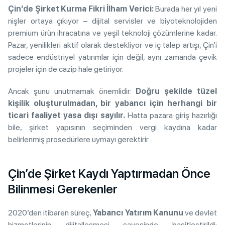
Çin’de Şirket Kurma Fikri İlham Verici:
Burada her yıl yeni
nişler ortaya çıkıyor – dijital servisler ve biyoteknolojiden
premium ürün ihracatına ve yeşil teknoloji çözümlerine kadar.
Pazar, yenilikleri aktif olarak destekliyor ve iç talep artışı, Çin’i
sadece endüstriyel yatırımlar için değil, aynı zamanda çevik
projeler için de cazip hale getiriyor.
Ancak şunu unutmamak önemlidir:
Doğru şekilde tüzel
kişilik oluşturulmadan, bir yabancı için herhangi bir
ticari faaliyet yasa dışı sayılır.
Hatta pazara giriş hazırlığı
bile, şirket yapısının seçiminden vergi kaydına kadar
belirlenmiş prosedürlere uymayı gerektirir.
Çin’de Şirket Kaydı Yaptırmadan Önce
Bilinmesi Gerekenler
2020’den itibaren süreç,
Yabancı Yatırım Kanunu
ve devlet
hizmetlerinin dijitalleşmesi sayesinde basitleştirildi: