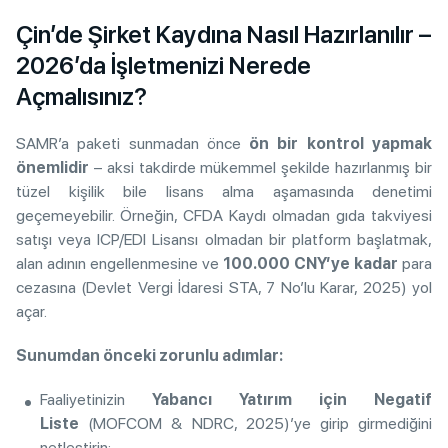
Çin’de Şirket Kaydına Nasıl Hazırlanılır –
2026’da İşletmenizi Nerede
Açmalısınız?
SAMR’a paketi sunmadan önce
ön bir kontrol yapmak
önemlidir
– aksi takdirde mükemmel şekilde hazırlanmış bir
tüzel kişilik bile lisans alma aşamasında denetimi
geçemeyebilir. Örneğin, CFDA Kaydı olmadan gıda takviyesi
satışı veya ICP/EDI Lisansı olmadan bir platform başlatmak,
alan adının engellenmesine ve
100.000 CNY’ye kadar
para
cezasına (Devlet Vergi İdaresi STA, 7 No’lu Karar, 2025) yol
açar.
Sunumdan önceki zorunlu adımlar:
Faaliyetinizin
Yabancı Yatırım için Negatif
Liste
(MOFCOM & NDRC, 2025)’ye girip girmediğini
netleştirin;