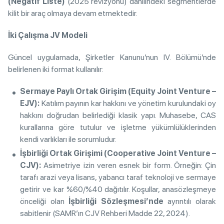
(Negatif Liste)
(2025 revizyonu) dahilindeki segmentlerde
kilit bir araç olmaya devam etmektedir.
İki Çalışma JV Modeli
Güncel uygulamada, Şirketler Kanunu’nun IV. Bölümü’nde
belirlenen iki format kullanılır:
Sermaye Paylı Ortak Girişim (Equity Joint Venture –
EJV):
Katılım payının kar hakkını ve yönetim kurulundaki oy
hakkını doğrudan belirlediği klasik yapı. Muhasebe, CAS
kurallarına göre tutulur ve işletme yükümlülüklerinden
kendi varlıkları ile sorumludur.
İşbirliği Ortak Girişimi (Cooperative Joint Venture –
CJV):
Asimetriye izin veren esnek bir form. Örneğin: Çin
tarafı arazi veya lisans, yabancı taraf teknoloji ve sermaye
getirir ve kar %60/%40 dağıtılır. Koşullar, anasözleşmeye
önceliği olan
İşbirliği Sözleşmesi’nde
ayrıntılı olarak
sabitlenir (SAMR’ın CJV Rehberi Madde 22, 2024).