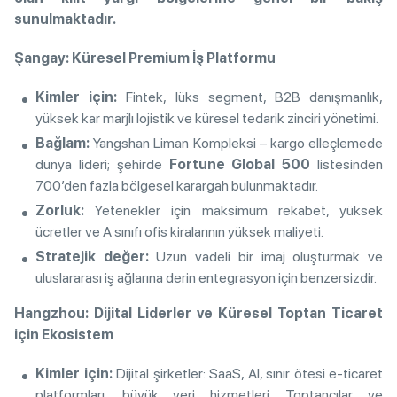
sunulmaktadır.
Şangay: Küresel Premium İş Platformu
Kimler için:
Fintek, lüks segment, B2B danışmanlık,
yüksek kar marjlı lojistik ve küresel tedarik zinciri yönetimi.
Bağlam:
Yangshan Liman Kompleksi – kargo elleçlemede
dünya lideri; şehirde
Fortune Global 500
listesinden
700’den fazla bölgesel karargah bulunmaktadır.
Zorluk:
Yetenekler için maksimum rekabet, yüksek
ücretler ve A sınıfı ofis kiralarının yüksek maliyeti.
Stratejik değer:
Uzun vadeli bir imaj oluşturmak ve
uluslararası iş ağlarına derin entegrasyon için benzersizdir.
Hangzhou: Dijital Liderler ve Küresel Toptan Ticaret
için Ekosistem
Kimler için:
Dijital şirketler: SaaS, AI, sınır ötesi e-ticaret
platformları, büyük veri hizmetleri. Toptancılar ve