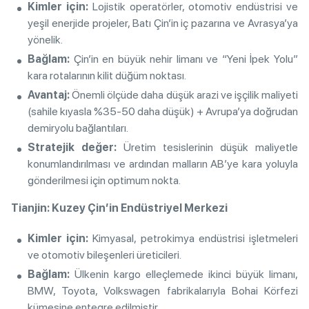
Kimler için:
Lojistik operatörler, otomotiv endüstrisi ve
yeşil enerjide projeler, Batı Çin’in iç pazarına ve Avrasya’ya
yönelik.
Bağlam:
Çin’in en büyük nehir limanı ve “Yeni İpek Yolu”
kara rotalarının kilit düğüm noktası.
Avantaj:
Önemli ölçüde daha düşük arazi ve işçilik maliyeti
(sahile kıyasla %35-50 daha düşük) + Avrupa’ya doğrudan
demiryolu bağlantıları.
Stratejik değer:
Üretim tesislerinin düşük maliyetle
konumlandırılması ve ardından malların AB’ye kara yoluyla
gönderilmesi için optimum nokta.
Tianjin: Kuzey Çin’in Endüstriyel Merkezi
Kimler için:
Kimyasal, petrokimya endüstrisi işletmeleri
ve otomotiv bileşenleri üreticileri.
Bağlam:
Ülkenin kargo elleçlemede ikinci büyük limanı,
BMW, Toyota, Volkswagen fabrikalarıyla Bohai Körfezi
kümesine entegre edilmiştir.