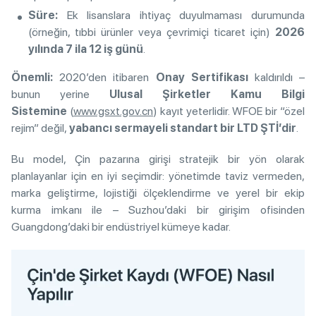
Süre:
Ek lisanslara ihtiyaç duyulmaması durumunda
(örneğin, tıbbi ürünler veya çevrimiçi ticaret için)
2026
yılında 7 ila 12 iş günü
.
Önemli:
2020’den itibaren
Onay Sertifikası
kaldırıldı –
bunun yerine
Ulusal Şirketler Kamu Bilgi
Sistemine
(
www.gsxt.gov.cn
) kayıt yeterlidir. WFOE bir “özel
rejim” değil,
yabancı sermayeli standart bir LTD ŞTİ’dir
.
Bu model, Çin pazarına girişi stratejik bir yön olarak
planlayanlar için en iyi seçimdir: yönetimde taviz vermeden,
marka geliştirme, lojistiği ölçeklendirme ve yerel bir ekip
kurma imkanı ile – Suzhou’daki bir girişim ofisinden
Guangdong’daki bir endüstriyel kümeye kadar.