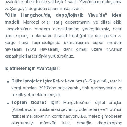
uzaklıktaki (hızlı trenle yaklaşık 1 saat) Yiwu’nun mal akışlarına
ve Şangay’a doğrudan erişim imkanı verir.
“Ofis Hangzhou’da, depo/lojistik Yiwu’da” ideal
modeli:
Merkezi ofisi, satış departmanını ve dijital ekibi
Hangzhou’nun modern ekosistemine yerleştirirsiniz, satın
alma, sipariş toplama ve ihracat lojistiğini ise ünlü pazarı ve
kargo hava taşımacılığında uzmanlaşmış süper modern
havaalanı (Yiwu Havaalanı) dahil olmak üzere Yiwu’nun
kapasiteleri aracılığıyla yürütürsünüz.
İşletmeler için Avantajlar:
Dijital projeler için:
Rekor kayıt hızı (3-5 iş günü), tercihli
vergi oranları (%10’dan başlayarak), risk sermayesine ve
teknik yeteneklere erişim.
Toptan ticaret için:
Hangzhou’nun dijital araçları
(
Alibaba.com
, uluslararası çevrimiçi ödemeler) ve Yiwu’nun
fiziksel mal tabanının kombinasyonu. Bu, melez iş modelleri
oluşturmayı mümkün kılar, örneğin dropshipping