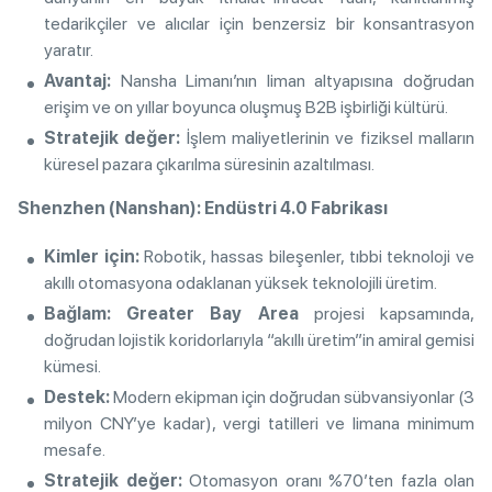
tedarikçiler ve alıcılar için benzersiz bir konsantrasyon
yaratır.
Avantaj:
Nansha Limanı’nın liman altyapısına doğrudan
erişim ve on yıllar boyunca oluşmuş B2B işbirliği kültürü.
Stratejik değer:
İşlem maliyetlerinin ve fiziksel malların
küresel pazara çıkarılma süresinin azaltılması.
Shenzhen (Nanshan): Endüstri 4.0 Fabrikası
Kimler için:
Robotik, hassas bileşenler, tıbbi teknoloji ve
akıllı otomasyona odaklanan yüksek teknolojili üretim.
Bağlam:
Greater Bay Area
projesi kapsamında,
doğrudan lojistik koridorlarıyla “akıllı üretim”in amiral gemisi
kümesi.
Destek:
Modern ekipman için doğrudan sübvansiyonlar (3
milyon CNY’ye kadar), vergi tatilleri ve limana minimum
mesafe.
Stratejik değer:
Otomasyon oranı %70’ten fazla olan