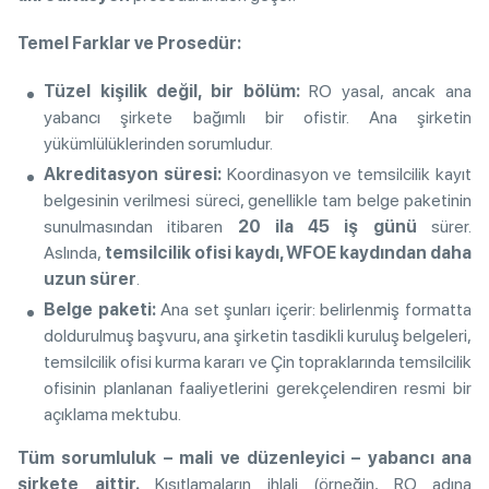
Temel Farklar ve Prosedür:
Tüzel kişilik değil, bir bölüm:
RO yasal, ancak ana
yabancı şirkete bağımlı bir ofistir. Ana şirketin
yükümlülüklerinden sorumludur.
Akreditasyon süresi:
Koordinasyon ve temsilcilik kayıt
belgesinin verilmesi süreci, genellikle tam belge paketinin
sunulmasından itibaren
20 ila 45 iş günü
sürer.
Aslında,
temsilcilik ofisi kaydı, WFOE kaydından daha
uzun sürer
.
Belge paketi:
Ana set şunları içerir: belirlenmiş formatta
doldurulmuş başvuru, ana şirketin tasdikli kuruluş belgeleri,
temsilcilik ofisi kurma kararı ve Çin topraklarında temsilcilik
ofisinin planlanan faaliyetlerini gerekçelendiren resmi bir
açıklama mektubu.
Tüm sorumluluk – mali ve düzenleyici – yabancı ana
şirkete aittir.
Kısıtlamaların ihlali (örneğin, RO adına