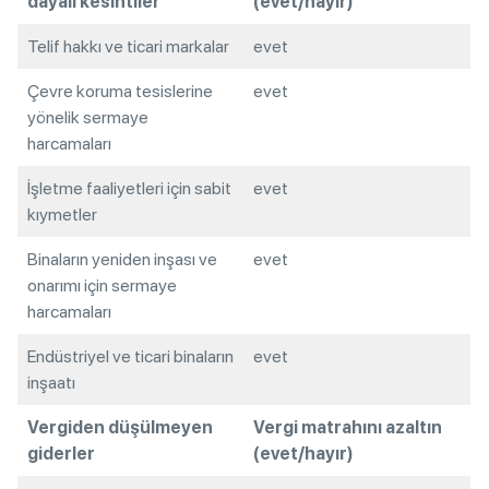
dayalı kesintiler
(evet/hayır)
Telif hakkı ve ticari markalar
evet
Çevre koruma tesislerine
evet
yönelik sermaye
harcamaları
İşletme faaliyetleri için sabit
evet
kıymetler
Binaların yeniden inşası ve
evet
onarımı için sermaye
harcamaları
Endüstriyel ve ticari binaların
evet
inşaatı
Vergiden düşülmeyen
Vergi matrahını azaltın
giderler
(evet/hayır)